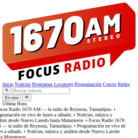
Inicio
Noticias
Programas
Locutores
Programación
Cruces
Redes
En vivo
Última Hora
cus Radio 1670 AM — la radio de Reynosa, Tamaulipas.
•
ramación en vivo de lunes a sábado.
• Noticias, música y
isis desde Nuevo Laredo hasta Matamoros.
• Focus Radio 1670
 la radio de Reynosa, Tamaulipas.
• Programación en vivo de
s a sábado.
• Noticias, música y análisis desde Nuevo Laredo
a Matamoros.