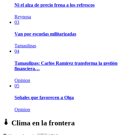
Ni el alza de precio frena a los refrescos
Reynosa
03
Van por escuelas militarizadas
Tamaulipas
04
Tamaulipas: Carlos Ramírez transforma la gestión
financiera…
Opinion
05
Señales que favorecen a Olga
Opinion
Clima en la frontera