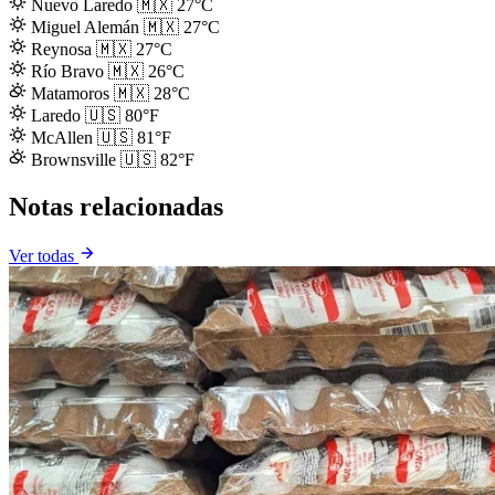
Nuevo Laredo
🇲🇽
27°C
Miguel Alemán
🇲🇽
27°C
Reynosa
🇲🇽
27°C
Río Bravo
🇲🇽
26°C
Matamoros
🇲🇽
28°C
Laredo
🇺🇸
80°F
McAllen
🇺🇸
81°F
Brownsville
🇺🇸
82°F
Notas relacionadas
Ver todas