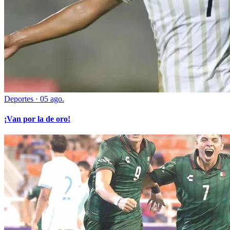
Deportes
·
05 ago.
¡Van por la de oro!