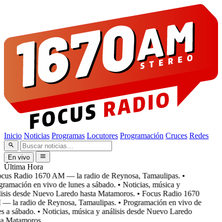
Inicio
Noticias
Programas
Locutores
Programación
Cruces
Redes
En vivo
Última Hora
cus Radio 1670 AM — la radio de Reynosa, Tamaulipas.
•
ramación en vivo de lunes a sábado.
• Noticias, música y
isis desde Nuevo Laredo hasta Matamoros.
• Focus Radio 1670
 la radio de Reynosa, Tamaulipas.
• Programación en vivo de
s a sábado.
• Noticias, música y análisis desde Nuevo Laredo
a Matamoros.