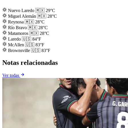
Nuevo Laredo
🇲🇽
29°C
Miguel Alemán
🇲🇽
28°C
Reynosa
🇲🇽
28°C
Río Bravo
🇲🇽
28°C
Matamoros
🇲🇽
28°C
Laredo
🇺🇸
84°F
McAllen
🇺🇸
83°F
Brownsville
🇺🇸
83°F
Notas relacionadas
Ver todas