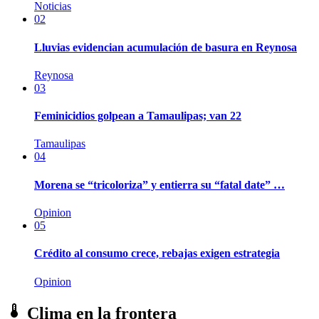
Noticias
02
Lluvias evidencian acumulación de basura en Reynosa
Reynosa
03
Feminicidios golpean a Tamaulipas; van 22
Tamaulipas
04
Morena se “tricoloriza” y entierra su “fatal date” …
Opinion
05
Crédito al consumo crece, rebajas exigen estrategia
Opinion
Clima en la frontera