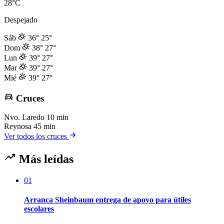
28°C
Despejado
Sáb
36°
25°
Dom
38°
27°
Lun
39°
27°
Mar
39°
27°
Mié
39°
27°
Cruces
Nvo. Laredo
10 min
Reynosa
45 min
Ver todos los cruces
Más leídas
01
Arranca Sheinbaum entrega de apoyo para útiles
escolares