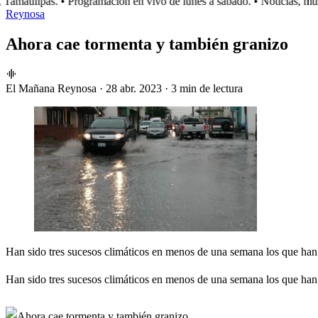
amaulipas.
• Programación en vivo de lunes a sábado.
• Noticias, mús
Reynosa
Ahora cae tormenta y también granizo
El Mañana Reynosa
·
28 abr. 2023
·
3 min de lectura
Han sido tres sucesos climáticos en menos de una semana los que ha
Han sido tres sucesos climáticos en menos de una semana los que ha