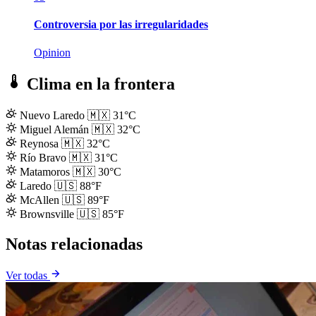
Controversia por las irregularidades
Opinion
Clima en la frontera
Nuevo Laredo
🇲🇽
31°C
Miguel Alemán
🇲🇽
32°C
Reynosa
🇲🇽
32°C
Río Bravo
🇲🇽
31°C
Matamoros
🇲🇽
30°C
Laredo
🇺🇸
88°F
McAllen
🇺🇸
89°F
Brownsville
🇺🇸
85°F
Notas relacionadas
Ver todas