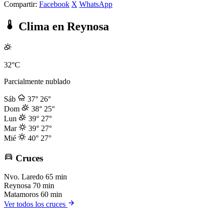
Compartir:
Facebook
X
WhatsApp
Clima en Reynosa
32°C
Parcialmente nublado
Sáb
37°
26°
Dom
38°
25°
Lun
39°
27°
Mar
39°
27°
Mié
40°
27°
Cruces
Nvo. Laredo
65 min
Reynosa
70 min
Matamoros
60 min
Ver todos los cruces