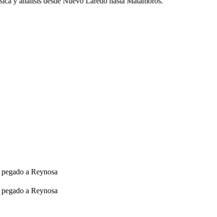
ica y análisis desde Nuevo Laredo hasta Matamoros.
n pegado a Reynosa
n pegado a Reynosa