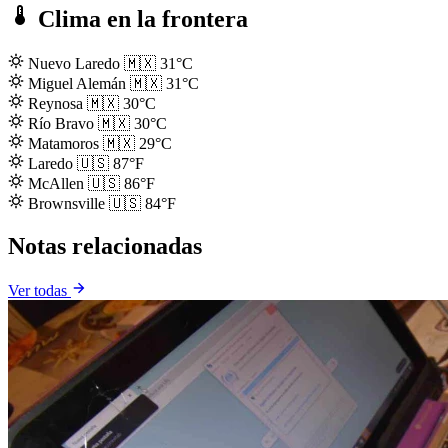
Clima en la frontera
Nuevo Laredo
🇲🇽
31°C
Miguel Alemán
🇲🇽
31°C
Reynosa
🇲🇽
30°C
Río Bravo
🇲🇽
30°C
Matamoros
🇲🇽
29°C
Laredo
🇺🇸
87°F
McAllen
🇺🇸
86°F
Brownsville
🇺🇸
84°F
Notas relacionadas
Ver todas