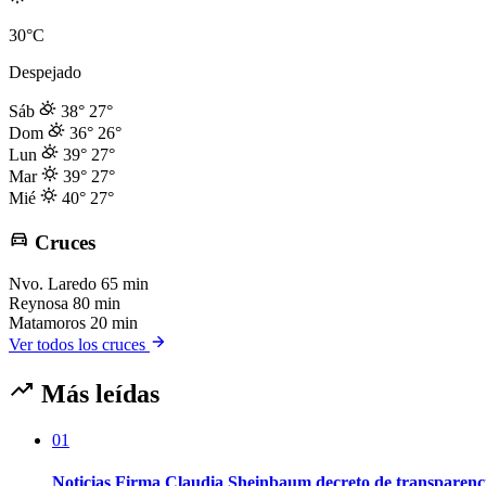
30°C
Despejado
Sáb
38°
27°
Dom
36°
26°
Lun
39°
27°
Mar
39°
27°
Mié
40°
27°
Cruces
Nvo. Laredo
65 min
Reynosa
80 min
Matamoros
20 min
Ver todos los cruces
Más leídas
01
Noticias Firma Claudia Sheinbaum decreto de transparenc