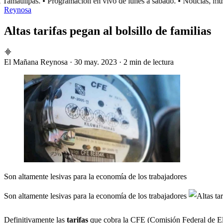
maulipas.
• Programación en vivo de lunes a sábado.
• Noticias, músi
Reynosa
Altas tarifas pegan al bolsillo de familias
El Mañana Reynosa
·
30 may. 2023
·
2 min de lectura
Son altamente lesivas para la economía de los trabajadores
Son altamente lesivas para la economía de los trabajadores
Definitivamente las
tarifas
que cobra la CFE (Comisión Federal de Elec