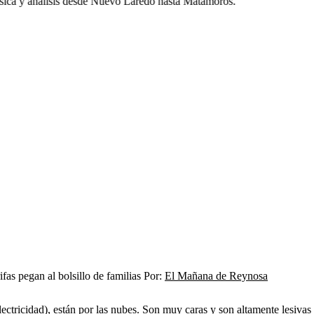
ca y análisis desde Nuevo Laredo hasta Matamoros.
Por:
El Mañana de Reynosa
tricidad), están por las nubes. Son muy caras y son altamente lesivas p