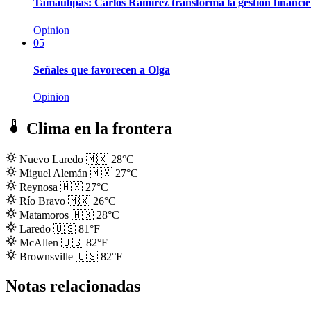
Tamaulipas: Carlos Ramírez transforma la gestión financ
Opinion
05
Señales que favorecen a Olga
Opinion
Clima en la frontera
Nuevo Laredo
🇲🇽
28°C
Miguel Alemán
🇲🇽
27°C
Reynosa
🇲🇽
27°C
Río Bravo
🇲🇽
26°C
Matamoros
🇲🇽
28°C
Laredo
🇺🇸
81°F
McAllen
🇺🇸
82°F
Brownsville
🇺🇸
82°F
Notas relacionadas