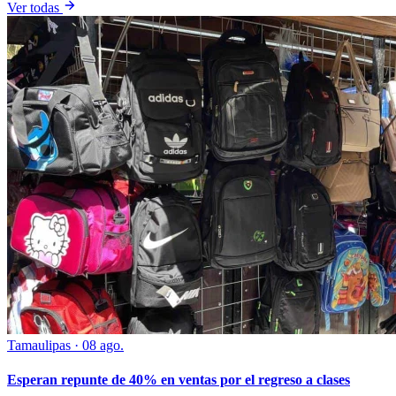
Ver todas
Tamaulipas
·
08 ago.
Esperan repunte de 40% en ventas por el regreso a clases