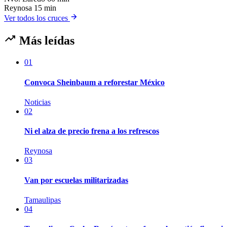
Reynosa
15 min
Ver todos los cruces
Más leídas
01
Convoca Sheinbaum a reforestar México
Noticias
02
Ni el alza de precio frena a los refrescos
Reynosa
03
Van por escuelas militarizadas
Tamaulipas
04