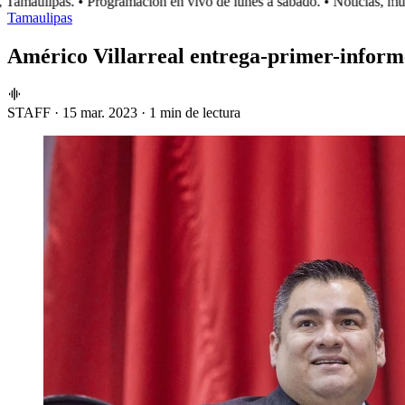
maulipas.
• Programación en vivo de lunes a sábado.
• Noticias, músic
Tamaulipas
Américo Villarreal entrega-primer-inform
STAFF
·
15 mar. 2023
·
1 min de lectura