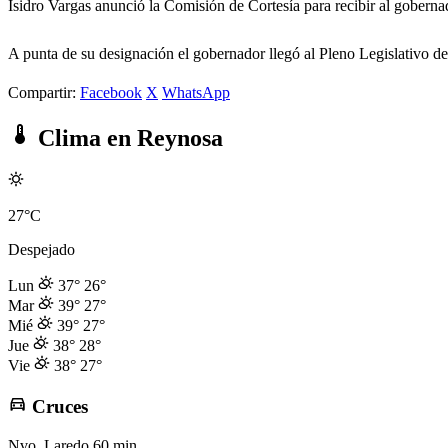
Isidro Vargas anunció la Comisión de Cortesía para recibir al gobern
A punta de su designación el gobernador llegó al Pleno Legislativo 
Compartir:
Facebook
X
WhatsApp
Clima en Reynosa
27°C
Despejado
Lun
37°
26°
Mar
39°
27°
Mié
39°
27°
Jue
38°
28°
Vie
38°
27°
Cruces
Nvo. Laredo
60 min