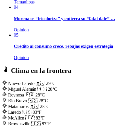
Tamaulipas
04
Morena se “tricoloriza” y entierra su “fatal date” …
Opinion
05
Crédito al consumo crece, rebajas exigen estrategia
Opinion
Clima en la frontera
Nuevo Laredo
🇲🇽
29°C
Miguel Alemán
🇲🇽
28°C
Reynosa
🇲🇽
28°C
Río Bravo
🇲🇽
28°C
Matamoros
🇲🇽
28°C
Laredo
🇺🇸
83°F
McAllen
🇺🇸
83°F
Brownsville
🇺🇸
83°F