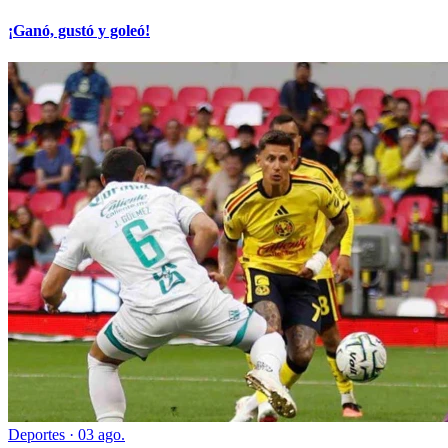
¡Ganó, gustó y goleó!
Deportes
·
03 ago.