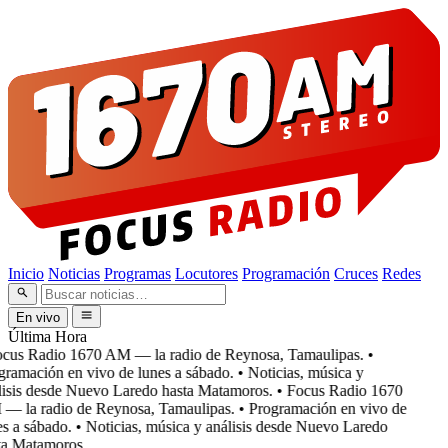
Inicio
Noticias
Programas
Locutores
Programación
Cruces
Redes
En vivo
Última Hora
cus Radio 1670 AM — la radio de Reynosa, Tamaulipas.
•
ramación en vivo de lunes a sábado.
• Noticias, música y
isis desde Nuevo Laredo hasta Matamoros.
• Focus Radio 1670
 la radio de Reynosa, Tamaulipas.
• Programación en vivo de
s a sábado.
• Noticias, música y análisis desde Nuevo Laredo
a Matamoros.