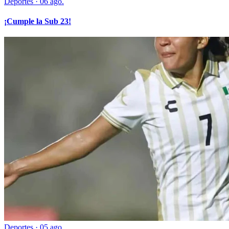
Deportes
·
06 ago.
¡Cumple la Sub 23!
Deportes
·
05 ago.