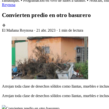
maulipas.
• Programación en vivo de lunes a sábado.
• Noticias, músi
Reynosa
Convierten predio en otro basurero
El Mañana Reynosa
·
21 abr. 2023
·
1 min de lectura
Arrojan toda clase de desechos sólidos como llantas, muebles e inclu
Arrojan toda clase de desechos sólidos como llantas, muebles e inclu