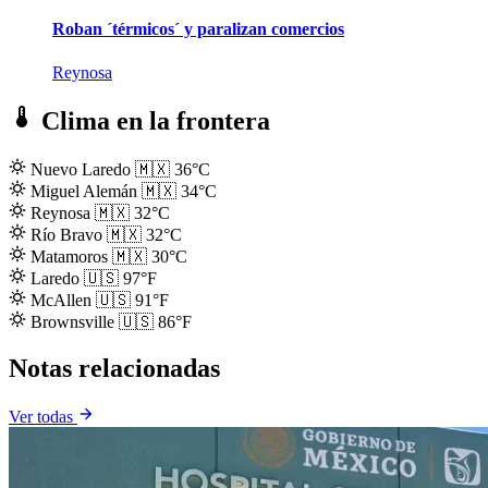
Roban ´térmicos´ y paralizan comercios
Reynosa
Clima en la frontera
Nuevo Laredo
🇲🇽
36°C
Miguel Alemán
🇲🇽
34°C
Reynosa
🇲🇽
32°C
Río Bravo
🇲🇽
32°C
Matamoros
🇲🇽
30°C
Laredo
🇺🇸
97°F
McAllen
🇺🇸
91°F
Brownsville
🇺🇸
86°F
Notas relacionadas
Ver todas