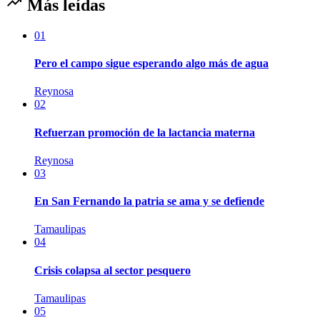
Más leídas
01
Pero el campo sigue esperando algo más de agua
Reynosa
02
Refuerzan promoción de la lactancia materna
Reynosa
03
En San Fernando la patria se ama y se defiende
Tamaulipas
04
Crisis colapsa al sector pesquero
Tamaulipas
05