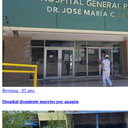
Reynosa
·
05 ago.
Hospital desmiente muertes por apagón