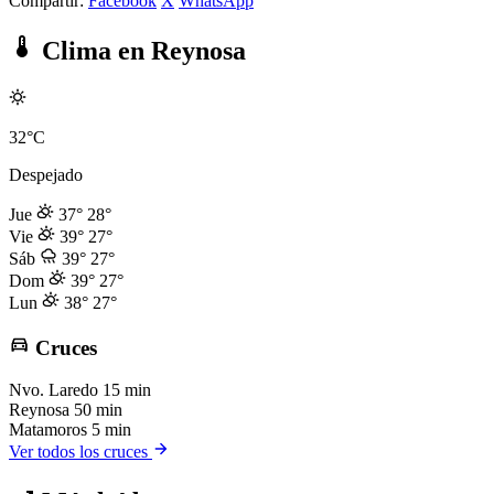
Compartir:
Facebook
X
WhatsApp
Clima en Reynosa
32°C
Despejado
Jue
37°
28°
Vie
39°
27°
Sáb
39°
27°
Dom
39°
27°
Lun
38°
27°
Cruces
Nvo. Laredo
15 min
Reynosa
50 min
Matamoros
5 min
Ver todos los cruces