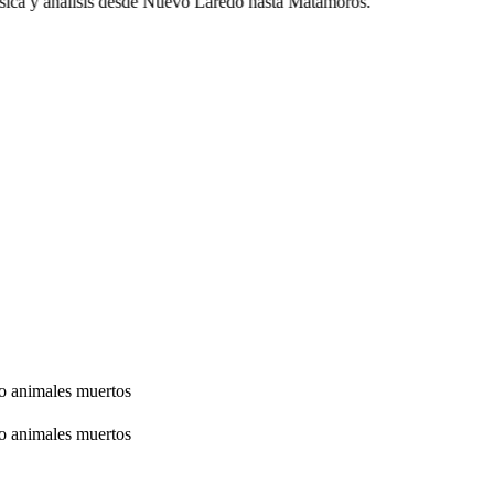
ca y análisis desde Nuevo Laredo hasta Matamoros.
so animales muertos
so animales muertos