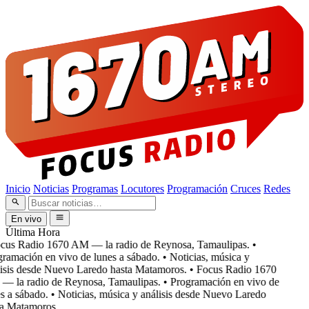
Inicio
Noticias
Programas
Locutores
Programación
Cruces
Redes
En vivo
Última Hora
cus Radio 1670 AM — la radio de Reynosa, Tamaulipas.
•
ramación en vivo de lunes a sábado.
• Noticias, música y
isis desde Nuevo Laredo hasta Matamoros.
• Focus Radio 1670
 la radio de Reynosa, Tamaulipas.
• Programación en vivo de
s a sábado.
• Noticias, música y análisis desde Nuevo Laredo
a Matamoros.