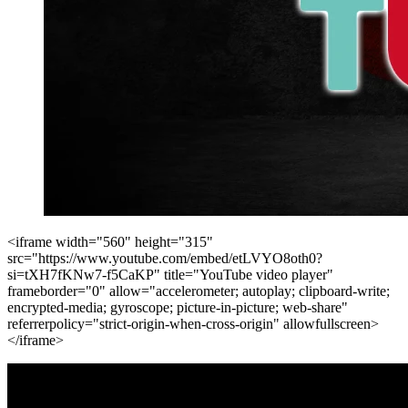
<iframe width="560" height="315"
src="https://www.youtube.com/embed/etLVYO8oth0?
si=tXH7fKNw7-f5CaKP" title="YouTube video player"
frameborder="0" allow="accelerometer; autoplay; clipboard-write;
encrypted-media; gyroscope; picture-in-picture; web-share"
referrerpolicy="strict-origin-when-cross-origin" allowfullscreen>
</iframe>