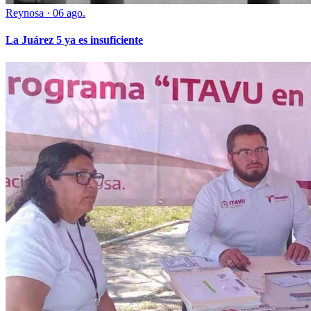
Reynosa
·
06 ago.
La Juárez 5 ya es insuficiente