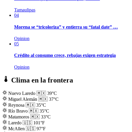
Tamaulipas
04
Morena se “tricoloriza” y entierra su “fatal date” …
Opinion
05
Crédito al consumo crece, rebajas exigen estrategia
Opinion
Clima en la frontera
Nuevo Laredo
🇲🇽
39°C
Miguel Alemán
🇲🇽
37°C
Reynosa
🇲🇽
35°C
Río Bravo
🇲🇽
35°C
Matamoros
🇲🇽
33°C
Laredo
🇺🇸
101°F
McAllen
🇺🇸
97°F