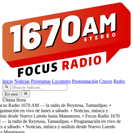
Inicio
Noticias
Programas
Locutores
Programación
Cruces
Redes
En vivo
Última Hora
cus Radio 1670 AM — la radio de Reynosa, Tamaulipas.
•
ramación en vivo de lunes a sábado.
• Noticias, música y
isis desde Nuevo Laredo hasta Matamoros.
• Focus Radio 1670
 la radio de Reynosa, Tamaulipas.
• Programación en vivo de
s a sábado.
• Noticias, música y análisis desde Nuevo Laredo
a Matamoros.