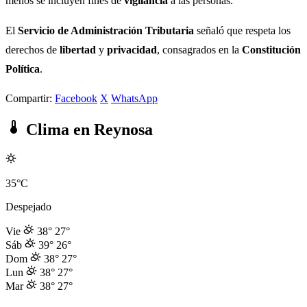
menos se incluyen fines de
vigilancia
a las personas.
El
Servicio de Administración Tributaria
señaló que respeta los
derechos de
libertad
y
privacidad
, consagrados en la
Constitución
Política
.
Compartir:
Facebook
X
WhatsApp
Clima en Reynosa
35°C
Despejado
Vie
38°
27°
Sáb
39°
26°
Dom
38°
27°
Lun
38°
27°
Mar
38°
27°