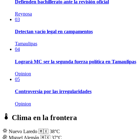
Defienden bachillerato ante la revisión oficial
Reynosa
03
Detectan vacío legal en campamentos
Tamaulipas
04
Logrará MC ser la segunda fuerza política en Tamaulipas
Opinion
05
Controversia por las irregularidades
Opinion
Clima en la frontera
Nuevo Laredo
🇲🇽
38°C
Miguel Alemán
🇲🇽
37°C