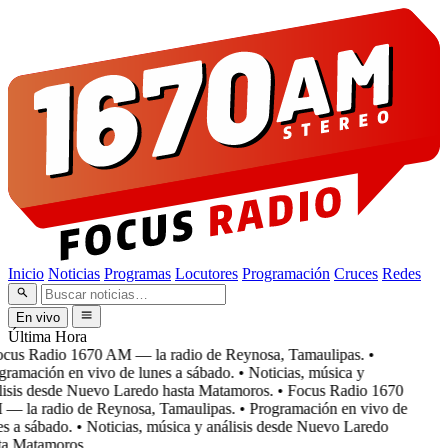
Inicio
Noticias
Programas
Locutores
Programación
Cruces
Redes
En vivo
Última Hora
cus Radio 1670 AM — la radio de Reynosa, Tamaulipas.
•
ramación en vivo de lunes a sábado.
• Noticias, música y
isis desde Nuevo Laredo hasta Matamoros.
• Focus Radio 1670
 la radio de Reynosa, Tamaulipas.
• Programación en vivo de
s a sábado.
• Noticias, música y análisis desde Nuevo Laredo
a Matamoros.