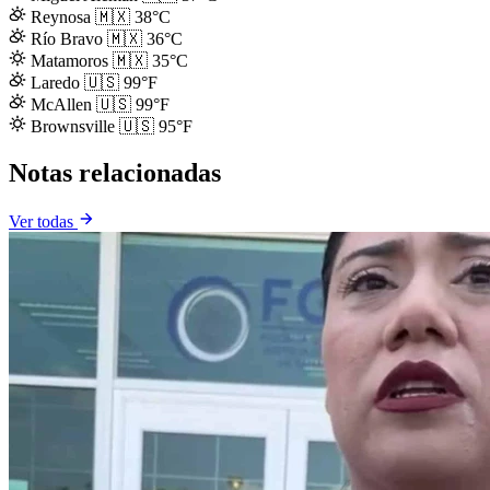
Reynosa
🇲🇽
38°C
Río Bravo
🇲🇽
36°C
Matamoros
🇲🇽
35°C
Laredo
🇺🇸
99°F
McAllen
🇺🇸
99°F
Brownsville
🇺🇸
95°F
Notas relacionadas
Ver todas