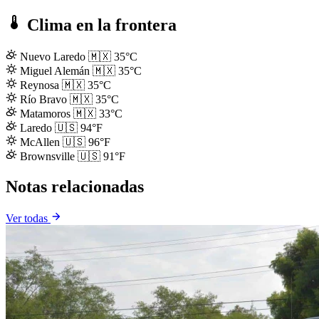
Clima en la frontera
Nuevo Laredo
🇲🇽
35°C
Miguel Alemán
🇲🇽
35°C
Reynosa
🇲🇽
35°C
Río Bravo
🇲🇽
35°C
Matamoros
🇲🇽
33°C
Laredo
🇺🇸
94°F
McAllen
🇺🇸
96°F
Brownsville
🇺🇸
91°F
Notas relacionadas
Ver todas