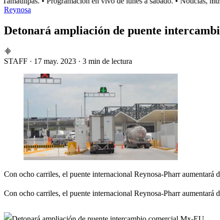
amaulipas.
• Programación en vivo de lunes a sábado.
• Noticias, músi
Reynosa
Detonará ampliación de puente intercamb
STAFF
·
17 may. 2023
·
3 min de lectura
Con ocho carriles, el puente internacional Reynosa-Pharr aumentará del
Con ocho carriles, el puente internacional Reynosa-Pharr aumentará del