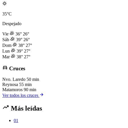
35°C
Despejado
Vie
36°
26°
Sáb
39°
26°
Dom
38°
27°
Lun
39°
27°
Mar
38°
27°
Cruces
Nvo. Laredo
50 min
Reynosa
55 min
Matamoros
90 min
Ver todos los cruces
Más leídas
01