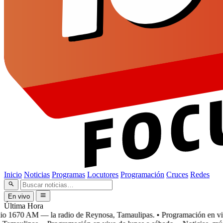
Inicio
Noticias
Programas
Locutores
Programación
Cruces
Redes
En vivo
Última Hora
 1670 AM — la radio de Reynosa, Tamaulipas.
• Programación en vivo 