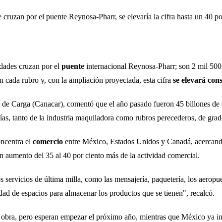
cruzan por el puente Reynosa-Pharr, se elevaría la cifra hasta un 40 po
idades cruzan por el
puente
internacional Reynosa-Pharr; son 2 mil 500
n cada rubro y, con la ampliación proyectada, esta cifra
se elevará con
e Carga (Canacar), comentó que el año pasado fueron 45 billones de dó
s, tanto de la industria maquiladora como rubros perecederos, de grado 
oncentra el
comercio
entre México, Estados Unidos y Canadá, acercando
 aumento del 35 al 40 por ciento más de la actividad comercial.
os servicios de última milla, como las mensajería, paquetería, los aerop
ad de espacios para almacenar los productos que se tienen", recalcó.
 obra, pero esperan empezar el próximo año, mientras que México ya ini