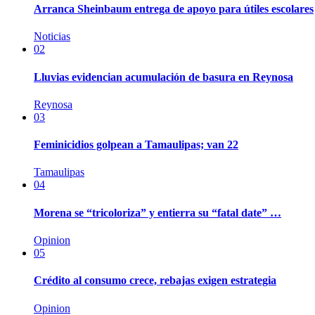
Arranca Sheinbaum entrega de apoyo para útiles escolares
Noticias
02
Lluvias evidencian acumulación de basura en Reynosa
Reynosa
03
Feminicidios golpean a Tamaulipas; van 22
Tamaulipas
04
Morena se “tricoloriza” y entierra su “fatal date” …
Opinion
05
Crédito al consumo crece, rebajas exigen estrategia
Opinion