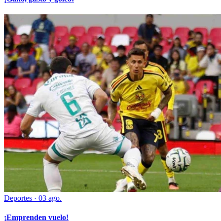
Deportes
·
03 ago.
¡Emprenden vuelo!