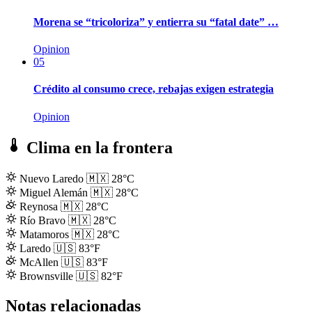
Morena se “tricoloriza” y entierra su “fatal date” …
Opinion
05
Crédito al consumo crece, rebajas exigen estrategia
Opinion
Clima en la frontera
Nuevo Laredo
🇲🇽
28°C
Miguel Alemán
🇲🇽
28°C
Reynosa
🇲🇽
28°C
Río Bravo
🇲🇽
28°C
Matamoros
🇲🇽
28°C
Laredo
🇺🇸
83°F
McAllen
🇺🇸
83°F
Brownsville
🇺🇸
82°F
Notas relacionadas