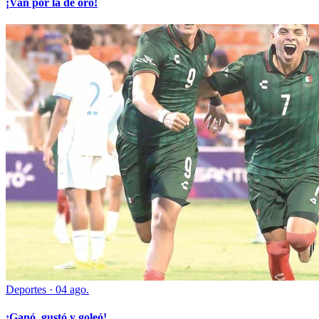
¡Van por la de oro!
Deportes
·
04 ago.
¡Ganó, gustó y goleó!