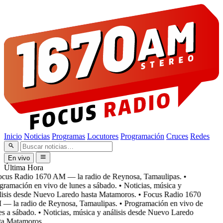
Inicio
Noticias
Programas
Locutores
Programación
Cruces
Redes
En vivo
Última Hora
cus Radio 1670 AM — la radio de Reynosa, Tamaulipas.
•
ramación en vivo de lunes a sábado.
• Noticias, música y
isis desde Nuevo Laredo hasta Matamoros.
• Focus Radio 1670
 la radio de Reynosa, Tamaulipas.
• Programación en vivo de
s a sábado.
• Noticias, música y análisis desde Nuevo Laredo
a Matamoros.