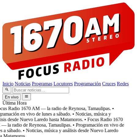
Inicio
Noticias
Programas
Locutores
Programación
Cruces
Redes
En vivo
Última Hora
cus Radio 1670 AM — la radio de Reynosa, Tamaulipas.
•
ramación en vivo de lunes a sábado.
• Noticias, música y
isis desde Nuevo Laredo hasta Matamoros.
• Focus Radio 1670
 la radio de Reynosa, Tamaulipas.
• Programación en vivo de
 a sábado.
• Noticias, música y análisis desde Nuevo Laredo
a Matamoros.