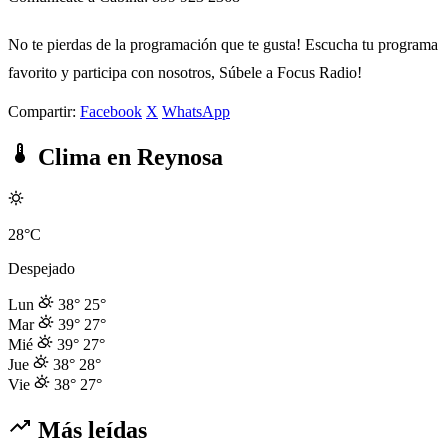
No te pierdas de la programación que te gusta! Escucha tu programa
favorito y participa con nosotros, Súbele a Focus Radio!
Compartir:
Facebook
X
WhatsApp
Clima en Reynosa
28°C
Despejado
Lun
38°
25°
Mar
39°
27°
Mié
39°
27°
Jue
38°
28°
Vie
38°
27°
Más leídas