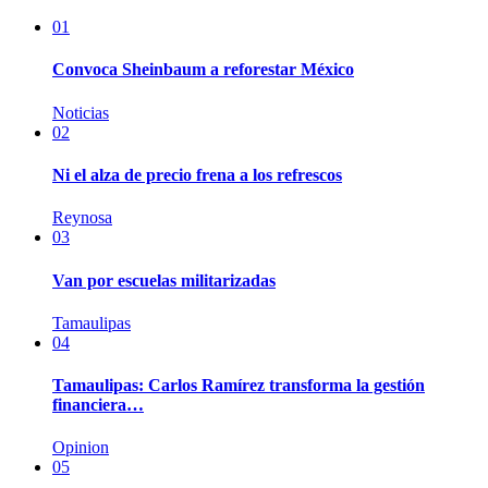
01
Convoca Sheinbaum a reforestar México
Noticias
02
Ni el alza de precio frena a los refrescos
Reynosa
03
Van por escuelas militarizadas
Tamaulipas
04
Tamaulipas: Carlos Ramírez transforma la gestión
financiera…
Opinion
05