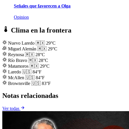
Señales que favorecen a Olga
Opinion
Clima en la frontera
Nuevo Laredo
🇲🇽
29°C
Miguel Alemán
🇲🇽
29°C
Reynosa
🇲🇽
28°C
Río Bravo
🇲🇽
28°C
Matamoros
🇲🇽
29°C
Laredo
🇺🇸
84°F
McAllen
🇺🇸
84°F
Brownsville
🇺🇸
83°F
Notas relacionadas
Ver todas