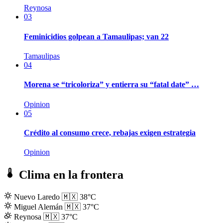
Reynosa
03
Feminicidios golpean a Tamaulipas; van 22
Tamaulipas
04
Morena se “tricoloriza” y entierra su “fatal date” …
Opinion
05
Crédito al consumo crece, rebajas exigen estrategia
Opinion
Clima en la frontera
Nuevo Laredo
🇲🇽
38°C
Miguel Alemán
🇲🇽
37°C
Reynosa
🇲🇽
37°C