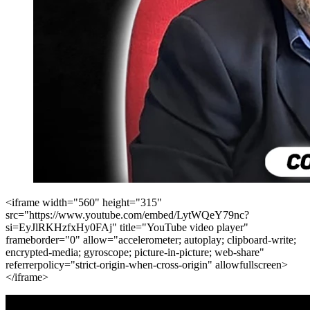
<iframe width="560" height="315"
src="https://www.youtube.com/embed/LytWQeY79nc?
si=EyJlRKHzfxHy0FAj" title="YouTube video player"
frameborder="0" allow="accelerometer; autoplay; clipboard-write;
encrypted-media; gyroscope; picture-in-picture; web-share"
referrerpolicy="strict-origin-when-cross-origin" allowfullscreen>
</iframe>