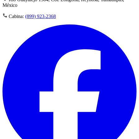
México
Cabina:
(899) 923-2368