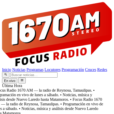
Inicio
Noticias
Programas
Locutores
Programación
Cruces
Redes
En vivo
Última Hora
cus Radio 1670 AM — la radio de Reynosa, Tamaulipas.
•
ramación en vivo de lunes a sábado.
• Noticias, música y
isis desde Nuevo Laredo hasta Matamoros.
• Focus Radio 1670
 la radio de Reynosa, Tamaulipas.
• Programación en vivo de
 a sábado.
• Noticias, música y análisis desde Nuevo Laredo
a Matamoros.