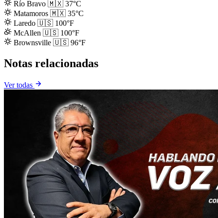
Río Bravo
🇲🇽
37°C
Matamoros
🇲🇽
35°C
Laredo
🇺🇸
100°F
McAllen
🇺🇸
100°F
Brownsville
🇺🇸
96°F
Notas relacionadas
Ver todas