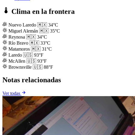
Clima en la frontera
Nuevo Laredo
🇲🇽
34°C
Miguel Alemán
🇲🇽
35°C
Reynosa
🇲🇽
34°C
Río Bravo
🇲🇽
33°C
Matamoros
🇲🇽
31°C
Laredo
🇺🇸
93°F
McAllen
🇺🇸
93°F
Brownsville
🇺🇸
88°F
Notas relacionadas
Ver todas