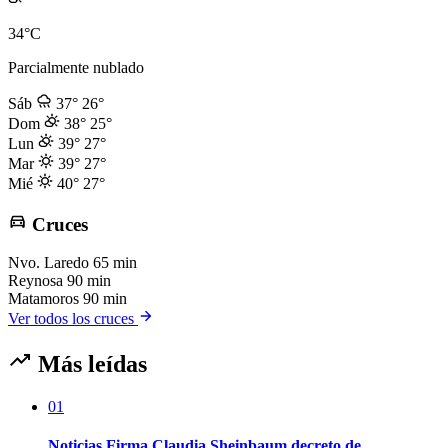
34°C
Parcialmente nublado
Sáb
37°
26°
Dom
38°
25°
Lun
39°
27°
Mar
39°
27°
Mié
40°
27°
Cruces
Nvo. Laredo
65 min
Reynosa
90 min
Matamoros
90 min
Ver todos los cruces
Más leídas
01
Noticias Firma Claudia Sheinbaum decreto de