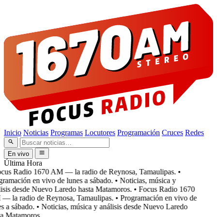
Inicio
Noticias
Programas
Locutores
Programación
Cruces
Redes
En vivo
Última Hora
cus Radio 1670 AM — la radio de Reynosa, Tamaulipas.
•
ramación en vivo de lunes a sábado.
• Noticias, música y
isis desde Nuevo Laredo hasta Matamoros.
• Focus Radio 1670
 la radio de Reynosa, Tamaulipas.
• Programación en vivo de
s a sábado.
• Noticias, música y análisis desde Nuevo Laredo
a Matamoros.