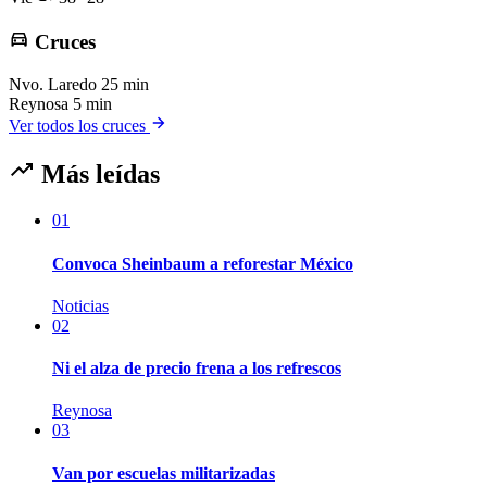
Cruces
Nvo. Laredo
25 min
Reynosa
5 min
Ver todos los cruces
Más leídas
01
Convoca Sheinbaum a reforestar México
Noticias
02
Ni el alza de precio frena a los refrescos
Reynosa
03
Van por escuelas militarizadas