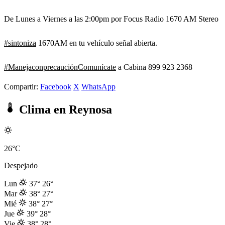
De Lunes a Viernes a las 2:00pm por Focus Radio 1670 AM Stereo
#sintoniza
1670AM en tu vehículo señal abierta.
#ManejaconprecauciónComunícate
a Cabina 899 923 2368
Compartir:
Facebook
X
WhatsApp
Clima en Reynosa
26°C
Despejado
Lun
37°
26°
Mar
38°
27°
Mié
38°
27°
Jue
39°
28°
Vie
38°
28°