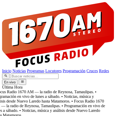
Inicio
Noticias
Programas
Locutores
Programación
Cruces
Redes
En vivo
Última Hora
cus Radio 1670 AM — la radio de Reynosa, Tamaulipas.
•
ramación en vivo de lunes a sábado.
• Noticias, música y
isis desde Nuevo Laredo hasta Matamoros.
• Focus Radio 1670
 la radio de Reynosa, Tamaulipas.
• Programación en vivo de
s a sábado.
• Noticias, música y análisis desde Nuevo Laredo
a Matamoros.