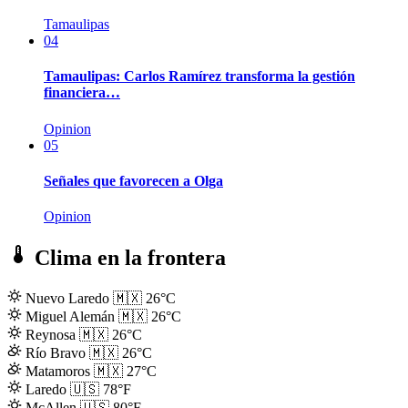
Tamaulipas
04
Tamaulipas: Carlos Ramírez transforma la gestión
financiera…
Opinion
05
Señales que favorecen a Olga
Opinion
Clima en la frontera
Nuevo Laredo
🇲🇽
26°C
Miguel Alemán
🇲🇽
26°C
Reynosa
🇲🇽
26°C
Río Bravo
🇲🇽
26°C
Matamoros
🇲🇽
27°C
Laredo
🇺🇸
78°F
McAllen
🇺🇸
80°F