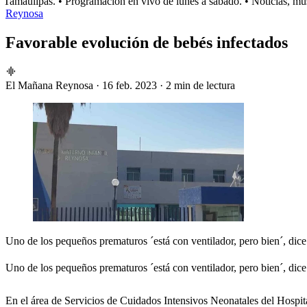
maulipas.
• Programación en vivo de lunes a sábado.
• Noticias, músi
Reynosa
Favorable evolución de bebés infectados
El Mañana Reynosa
·
16 feb. 2023
·
2 min de lectura
Uno de los pequeños prematuros ´está con ventilador, pero bien´, dice
Uno de los pequeños prematuros ´está con ventilador, pero bien´, dice
En el área de Servicios de Cuidados Intensivos Neonatales del Hospit