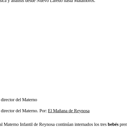
ca y análisis desde Nuevo Laredo hasta Matamoros.
 director del Materno
 director del Materno. Por:
El Mañana de Reynosa
al Materno Infantil de Reynosa continúan internados los tres
bebés
prem