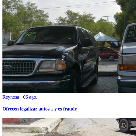
Reynosa
·
06 ago.
Ofrecen legalizar autos... y es fraude