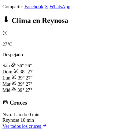
Compartir:
Facebook
X
WhatsApp
Clima en Reynosa
27°C
Despejado
Sáb
36°
26°
Dom
38°
27°
Lun
39°
27°
Mar
39°
27°
Mié
39°
27°
Cruces
Nvo. Laredo
0 min
Reynosa
10 min
Ver todos los cruces