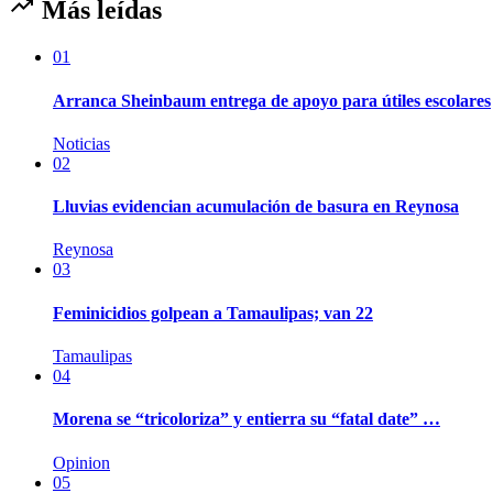
Más leídas
01
Arranca Sheinbaum entrega de apoyo para útiles escolares
Noticias
02
Lluvias evidencian acumulación de basura en Reynosa
Reynosa
03
Feminicidios golpean a Tamaulipas; van 22
Tamaulipas
04
Morena se “tricoloriza” y entierra su “fatal date” …
Opinion
05