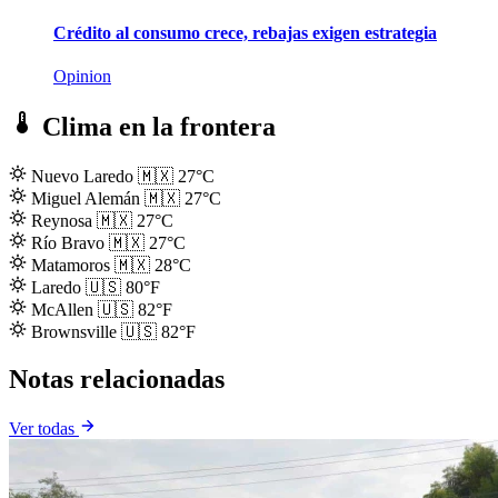
Crédito al consumo crece, rebajas exigen estrategia
Opinion
Clima en la frontera
Nuevo Laredo
🇲🇽
27°C
Miguel Alemán
🇲🇽
27°C
Reynosa
🇲🇽
27°C
Río Bravo
🇲🇽
27°C
Matamoros
🇲🇽
28°C
Laredo
🇺🇸
80°F
McAllen
🇺🇸
82°F
Brownsville
🇺🇸
82°F
Notas relacionadas
Ver todas