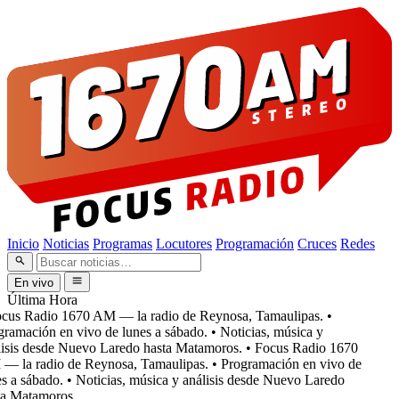
Inicio
Noticias
Programas
Locutores
Programación
Cruces
Redes
En vivo
Última Hora
cus Radio 1670 AM — la radio de Reynosa, Tamaulipas.
•
ramación en vivo de lunes a sábado.
• Noticias, música y
isis desde Nuevo Laredo hasta Matamoros.
• Focus Radio 1670
 la radio de Reynosa, Tamaulipas.
• Programación en vivo de
s a sábado.
• Noticias, música y análisis desde Nuevo Laredo
a Matamoros.