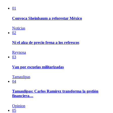
01
Convoca Sheinbaum a reforestar México
Noticias
02
Ni el alza de precio frena a los refrescos
Reynosa
03
Van por escuelas militarizadas
Tamaulipas
04
Tamaulipas: Carlos Ramírez transforma la gestión
financiera…
Opinion
05