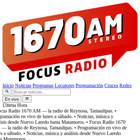
Inicio
Noticias
Programas
Locutores
Programación
Cruces
Redes
En vivo
Última Hora
cus Radio 1670 AM — la radio de Reynosa, Tamaulipas.
•
ramación en vivo de lunes a sábado.
• Noticias, música y
isis desde Nuevo Laredo hasta Matamoros.
• Focus Radio 1670
 la radio de Reynosa, Tamaulipas.
• Programación en vivo de
 a sábado.
• Noticias, música y análisis desde Nuevo Laredo
a Matamoros.