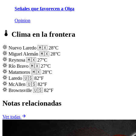
Señales que favorecen a Olga
Opinion
Clima en la frontera
Nuevo Laredo
🇲🇽
28°C
Miguel Alemán
🇲🇽
28°C
Reynosa
🇲🇽
27°C
Río Bravo
🇲🇽
27°C
Matamoros
🇲🇽
28°C
Laredo
🇺🇸
82°F
McAllen
🇺🇸
82°F
Brownsville
🇺🇸
82°F
Notas relacionadas
Ver todas