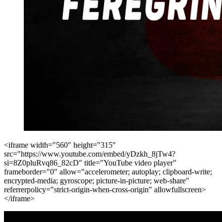
<iframe width="560" height="315"
src="https://www.youtube.com/embed/yDzkh_8jTw4?
si=8Z0pluRvq86_82cD" title="YouTube video player"
frameborder="0" allow="accelerometer; autoplay; clipboard-write;
encrypted-media; gyroscope; picture-in-picture; web-share"
referrerpolicy="strict-origin-when-cross-origin" allowfullscreen>
</iframe>