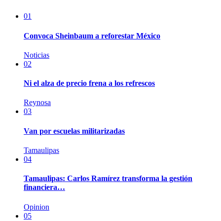
01
Convoca Sheinbaum a reforestar México
Noticias
02
Ni el alza de precio frena a los refrescos
Reynosa
03
Van por escuelas militarizadas
Tamaulipas
04
Tamaulipas: Carlos Ramírez transforma la gestión
financiera…
Opinion
05