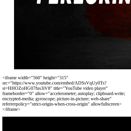
<iframe width="560" height="315"
src="https://www.youtube.com/embed/ADSsVqUy0Ts?
si=HHOZoHG07fus3iV8" title="YouTube video player"
frameborder="0" allow="accelerometer; autoplay; clipboard-write;
encrypted-media; gyroscope; picture-in-picture; web-share"
referrerpolicy="strict-origin-when-cross-origin" allowfullscreen>
</iframe>