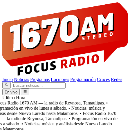
Inicio
Noticias
Programas
Locutores
Programación
Cruces
Redes
En vivo
Última Hora
cus Radio 1670 AM — la radio de Reynosa, Tamaulipas.
•
ramación en vivo de lunes a sábado.
• Noticias, música y
isis desde Nuevo Laredo hasta Matamoros.
• Focus Radio 1670
 la radio de Reynosa, Tamaulipas.
• Programación en vivo de
s a sábado.
• Noticias, música y análisis desde Nuevo Laredo
a Matamoros.