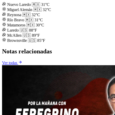
Nuevo Laredo
🇲🇽
31°C
Miguel Alemán
🇲🇽
32°C
Reynosa
🇲🇽
32°C
Río Bravo
🇲🇽
31°C
Matamoros
🇲🇽
30°C
Laredo
🇺🇸
88°F
McAllen
🇺🇸
89°F
Brownsville
🇺🇸
85°F
Notas relacionadas
Ver todas