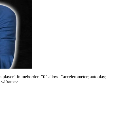
ayer" frameborder="0" allow="accelerometer; autoplay;
n></iframe>