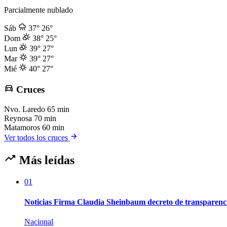
Parcialmente nublado
Sáb
37°
26°
Dom
38°
25°
Lun
39°
27°
Mar
39°
27°
Mié
40°
27°
Cruces
Nvo. Laredo
65 min
Reynosa
70 min
Matamoros
60 min
Ver todos los cruces
Más leídas
01
Noticias Firma Claudia Sheinbaum decreto de transparenc
Nacional