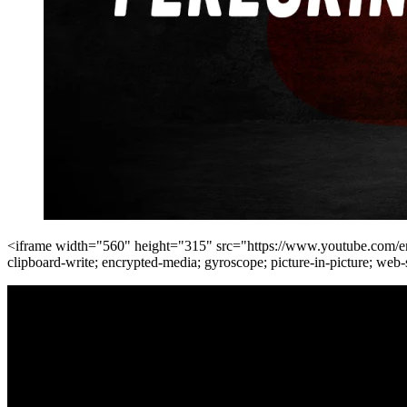
<iframe width="560" height="315" src="https://www.youtube.com
clipboard-write; encrypted-media; gyroscope; picture-in-picture; web-