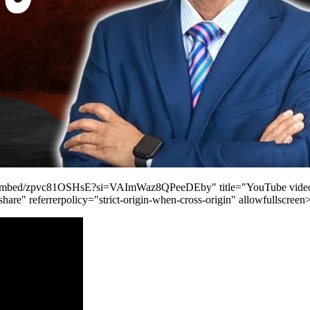
/embed/zpvc81OSHsE?si=VAImWaz8QPeeDEby" title="YouTube video pl
share" referrerpolicy="strict-origin-when-cross-origin" allowfullscree