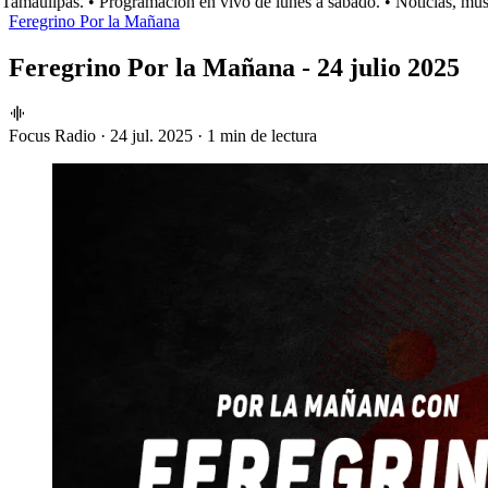
maulipas.
• Programación en vivo de lunes a sábado.
• Noticias, músic
Feregrino Por la Mañana
Feregrino Por la Mañana - 24 julio 2025
Focus Radio
·
24 jul. 2025
·
1 min de lectura