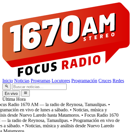
Inicio
Noticias
Programas
Locutores
Programación
Cruces
Redes
En vivo
Última Hora
cus Radio 1670 AM — la radio de Reynosa, Tamaulipas.
•
ramación en vivo de lunes a sábado.
• Noticias, música y
isis desde Nuevo Laredo hasta Matamoros.
• Focus Radio 1670
 la radio de Reynosa, Tamaulipas.
• Programación en vivo de
s a sábado.
• Noticias, música y análisis desde Nuevo Laredo
a Matamoros.