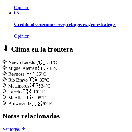
Opinion
05
Crédito al consumo crece, rebajas exigen estrategia
Opinion
Clima en la frontera
Nuevo Laredo
🇲🇽
38°C
Miguel Alemán
🇲🇽
38°C
Reynosa
🇲🇽
36°C
Río Bravo
🇲🇽
35°C
Matamoros
🇲🇽
34°C
Laredo
🇺🇸
101°F
McAllen
🇺🇸
98°F
Brownsville
🇺🇸
92°F
Notas relacionadas
Ver todas