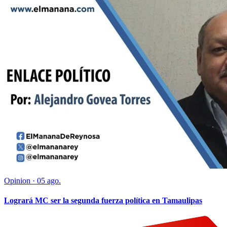
Opinion
·
05 ago.
Logrará MC ser la segunda fuerza política en Tamaulipas