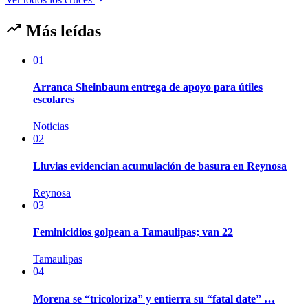
Más leídas
01
Arranca Sheinbaum entrega de apoyo para útiles
escolares
Noticias
02
Lluvias evidencian acumulación de basura en Reynosa
Reynosa
03
Feminicidios golpean a Tamaulipas; van 22
Tamaulipas
04
Morena se “tricoloriza” y entierra su “fatal date” …