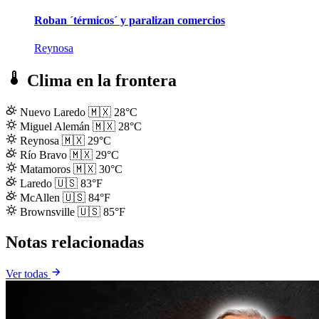
Roban ´térmicos´ y paralizan comercios
Reynosa
Clima en la frontera
Nuevo Laredo
🇲🇽
28°C
Miguel Alemán
🇲🇽
28°C
Reynosa
🇲🇽
29°C
Río Bravo
🇲🇽
29°C
Matamoros
🇲🇽
30°C
Laredo
🇺🇸
83°F
McAllen
🇺🇸
84°F
Brownsville
🇺🇸
85°F
Notas relacionadas
Ver todas