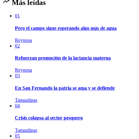
Más leídas
01
Pero el campo sigue esperando algo más de agua
Reynosa
02
Refuerzan promoción de la lactancia materna
Reynosa
03
En San Fernando la patria se ama y se defiende
Tamaulipas
04
Crisis colapsa al sector pesquero
Tamaulipas
05