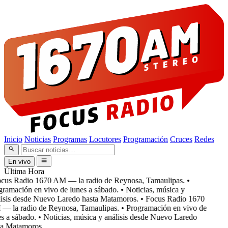
Inicio
Noticias
Programas
Locutores
Programación
Cruces
Redes
En vivo
Última Hora
cus Radio 1670 AM — la radio de Reynosa, Tamaulipas.
•
ramación en vivo de lunes a sábado.
• Noticias, música y
isis desde Nuevo Laredo hasta Matamoros.
• Focus Radio 1670
 la radio de Reynosa, Tamaulipas.
• Programación en vivo de
s a sábado.
• Noticias, música y análisis desde Nuevo Laredo
a Matamoros.