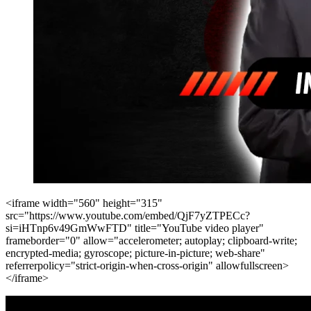
<iframe width="560" height="315"
src="https://www.youtube.com/embed/QjF7yZTPECc?
si=iHTnp6v49GmWwFTD" title="YouTube video player"
frameborder="0" allow="accelerometer; autoplay; clipboard-write;
encrypted-media; gyroscope; picture-in-picture; web-share"
referrerpolicy="strict-origin-when-cross-origin" allowfullscreen>
</iframe>