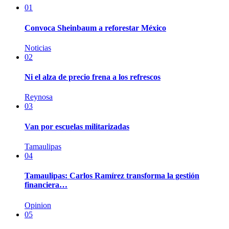
01
Convoca Sheinbaum a reforestar México
Noticias
02
Ni el alza de precio frena a los refrescos
Reynosa
03
Van por escuelas militarizadas
Tamaulipas
04
Tamaulipas: Carlos Ramírez transforma la gestión
financiera…
Opinion
05