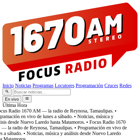
Inicio
Noticias
Programas
Locutores
Programación
Cruces
Redes
En vivo
Última Hora
cus Radio 1670 AM — la radio de Reynosa, Tamaulipas.
•
ramación en vivo de lunes a sábado.
• Noticias, música y
isis desde Nuevo Laredo hasta Matamoros.
• Focus Radio 1670
 la radio de Reynosa, Tamaulipas.
• Programación en vivo de
s a sábado.
• Noticias, música y análisis desde Nuevo Laredo
a Matamoros.