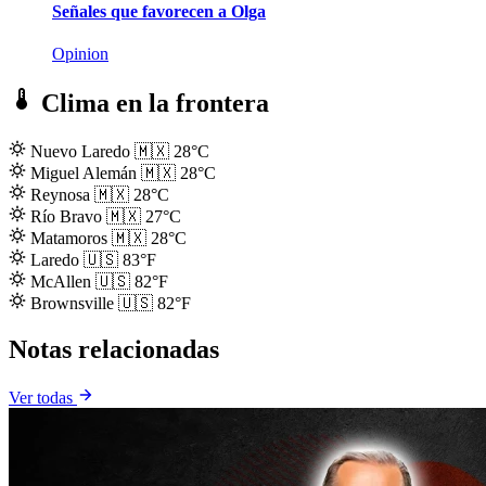
Señales que favorecen a Olga
Opinion
Clima en la frontera
Nuevo Laredo
🇲🇽
28°C
Miguel Alemán
🇲🇽
28°C
Reynosa
🇲🇽
28°C
Río Bravo
🇲🇽
27°C
Matamoros
🇲🇽
28°C
Laredo
🇺🇸
83°F
McAllen
🇺🇸
82°F
Brownsville
🇺🇸
82°F
Notas relacionadas
Ver todas