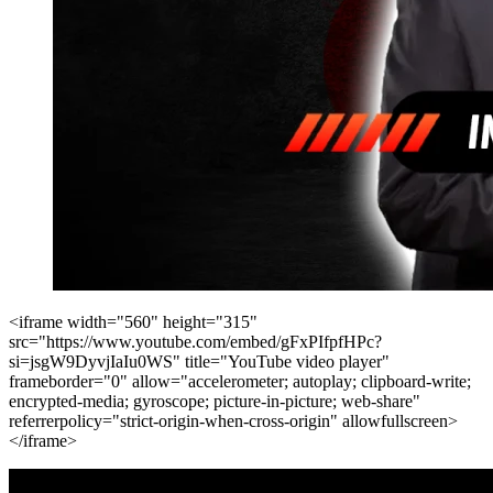
<iframe width="560" height="315"
src="https://www.youtube.com/embed/gFxPIfpfHPc?
si=jsgW9DyvjIaIu0WS" title="YouTube video player"
frameborder="0" allow="accelerometer; autoplay; clipboard-write;
encrypted-media; gyroscope; picture-in-picture; web-share"
referrerpolicy="strict-origin-when-cross-origin" allowfullscreen>
</iframe>