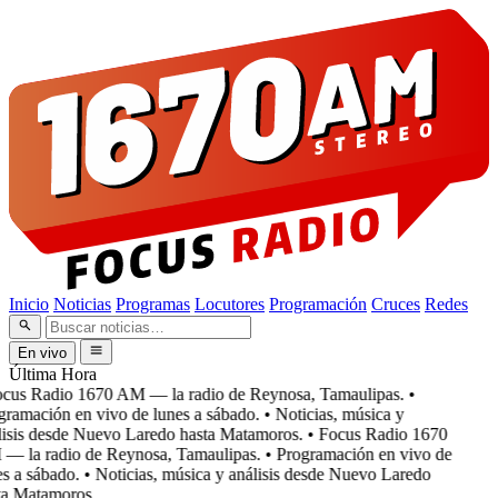
Inicio
Noticias
Programas
Locutores
Programación
Cruces
Redes
En vivo
Última Hora
cus Radio 1670 AM — la radio de Reynosa, Tamaulipas.
•
ramación en vivo de lunes a sábado.
• Noticias, música y
isis desde Nuevo Laredo hasta Matamoros.
• Focus Radio 1670
 la radio de Reynosa, Tamaulipas.
• Programación en vivo de
s a sábado.
• Noticias, música y análisis desde Nuevo Laredo
a Matamoros.