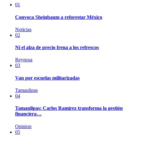
01
Convoca Sheinbaum a reforestar México
Noticias
02
Ni el alza de precio frena a los refrescos
Reynosa
03
Van por escuelas militarizadas
Tamaulipas
04
Tamaulipas: Carlos Ramírez transforma la gestión
financiera…
Opinion
05