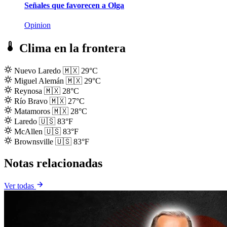
Señales que favorecen a Olga
Opinion
Clima en la frontera
Nuevo Laredo
🇲🇽
29°C
Miguel Alemán
🇲🇽
29°C
Reynosa
🇲🇽
28°C
Río Bravo
🇲🇽
27°C
Matamoros
🇲🇽
28°C
Laredo
🇺🇸
83°F
McAllen
🇺🇸
83°F
Brownsville
🇺🇸
83°F
Notas relacionadas
Ver todas