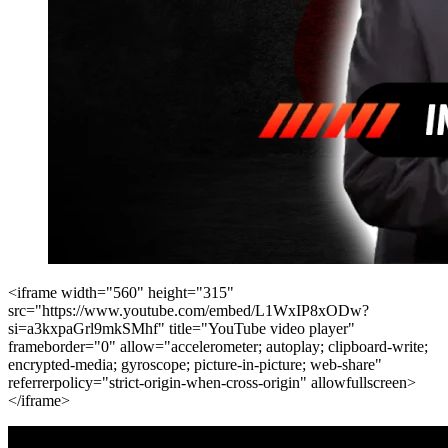
<iframe width="560" height="315"
src="https://www.youtube.com/embed/L1WxIP8xODw?
si=a3kxpaGrl9mkSMhf" title="YouTube video player"
frameborder="0" allow="accelerometer; autoplay; clipboard-write;
encrypted-media; gyroscope; picture-in-picture; web-share"
referrerpolicy="strict-origin-when-cross-origin" allowfullscreen>
</iframe>