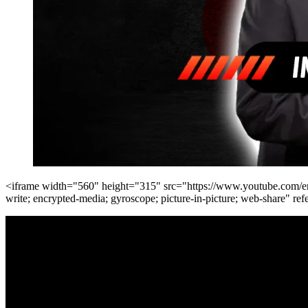
<iframe width="560" height="315" src="https://www.youtube.com/
write; encrypted-media; gyroscope; picture-in-picture; web-share" ref