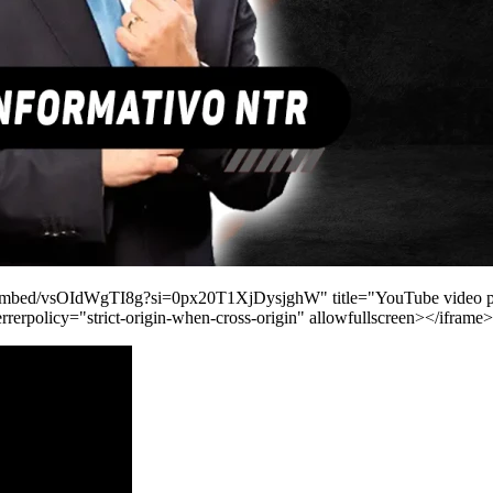
embed/vsOIdWgTI8g?si=0px20T1XjDysjghW" title="YouTube video play
errerpolicy="strict-origin-when-cross-origin" allowfullscreen></iframe>