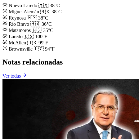
Nuevo Laredo
🇲🇽
38°C
Miguel Alemán
🇲🇽
38°C
Reynosa
🇲🇽
38°C
Río Bravo
🇲🇽
36°C
Matamoros
🇲🇽
35°C
Laredo
🇺🇸
100°F
McAllen
🇺🇸
99°F
Brownsville
🇺🇸
94°F
Notas relacionadas
Ver todas