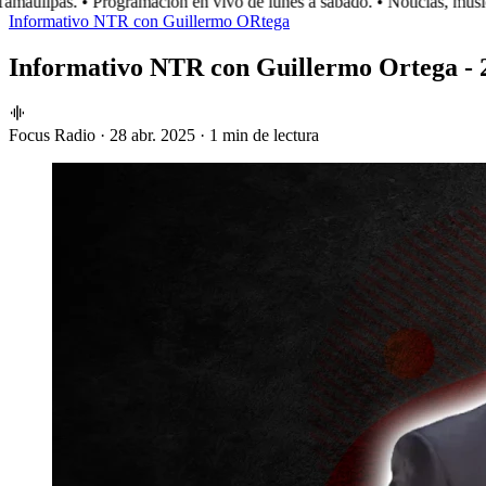
aulipas.
• Programación en vivo de lunes a sábado.
• Noticias, música
Informativo NTR con Guillermo ORtega
Informativo NTR con Guillermo Ortega - 2
Focus Radio
·
28 abr. 2025
·
1 min de lectura