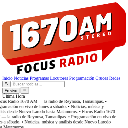
Inicio
Noticias
Programas
Locutores
Programación
Cruces
Redes
En vivo
Última Hora
cus Radio 1670 AM — la radio de Reynosa, Tamaulipas.
•
ramación en vivo de lunes a sábado.
• Noticias, música y
isis desde Nuevo Laredo hasta Matamoros.
• Focus Radio 1670
 la radio de Reynosa, Tamaulipas.
• Programación en vivo de
s a sábado.
• Noticias, música y análisis desde Nuevo Laredo
a Matamoros.