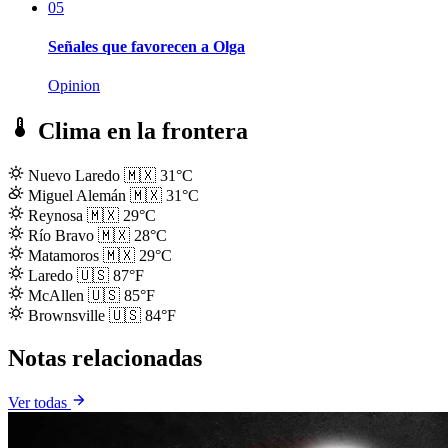
05
Señales que favorecen a Olga
Opinion
Clima en la frontera
Nuevo Laredo
🇲🇽
31°C
Miguel Alemán
🇲🇽
31°C
Reynosa
🇲🇽
29°C
Río Bravo
🇲🇽
28°C
Matamoros
🇲🇽
29°C
Laredo
🇺🇸
87°F
McAllen
🇺🇸
85°F
Brownsville
🇺🇸
84°F
Notas relacionadas
Ver todas