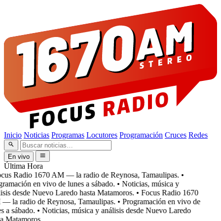
Inicio
Noticias
Programas
Locutores
Programación
Cruces
Redes
En vivo
Última Hora
cus Radio 1670 AM — la radio de Reynosa, Tamaulipas.
•
ramación en vivo de lunes a sábado.
• Noticias, música y
isis desde Nuevo Laredo hasta Matamoros.
• Focus Radio 1670
 la radio de Reynosa, Tamaulipas.
• Programación en vivo de
s a sábado.
• Noticias, música y análisis desde Nuevo Laredo
a Matamoros.