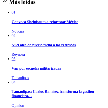
Más leídas
01
Convoca Sheinbaum a reforestar México
Noticias
02
Ni el alza de precio frena a los refrescos
Reynosa
03
Van por escuelas militarizadas
Tamaulipas
04
Tamaulipas: Carlos Ramírez transforma la gestión
financiera…
Opinion