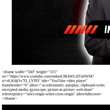
<iframe width="560" height="315"
src="https://www.youtube.com/embed/3R4WGZFsHWM?
si=riLKtljOx7D_LYPD" title="YouTube video player"
frameborder="0" allow="accelerometer; autoplay; clipboard-write;
encrypted-media; gyroscope; picture-in-picture; web-share"
referrerpolicy="strict-origin-when-cross-origin" allowfullscreen>
</iframe>