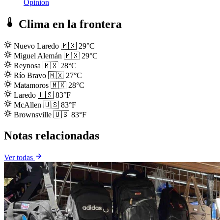
Opinion
Clima en la frontera
Nuevo Laredo
🇲🇽
29°C
Miguel Alemán
🇲🇽
29°C
Reynosa
🇲🇽
28°C
Río Bravo
🇲🇽
27°C
Matamoros
🇲🇽
28°C
Laredo
🇺🇸
83°F
McAllen
🇺🇸
83°F
Brownsville
🇺🇸
83°F
Notas relacionadas
Ver todas