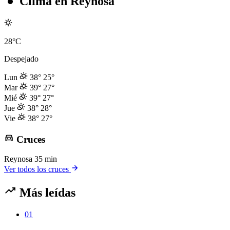
Clima en Reynosa
28°C
Despejado
Lun
38°
25°
Mar
39°
27°
Mié
39°
27°
Jue
38°
28°
Vie
38°
27°
Cruces
Reynosa
35 min
Ver todos los cruces
Más leídas
01