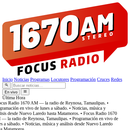
Inicio
Noticias
Programas
Locutores
Programación
Cruces
Redes
En vivo
Última Hora
cus Radio 1670 AM — la radio de Reynosa, Tamaulipas.
•
ramación en vivo de lunes a sábado.
• Noticias, música y
isis desde Nuevo Laredo hasta Matamoros.
• Focus Radio 1670
 la radio de Reynosa, Tamaulipas.
• Programación en vivo de
s a sábado.
• Noticias, música y análisis desde Nuevo Laredo
a Matamoros.