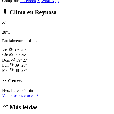
Compartir:
Facebook
X
WhatsApp
Clima en Reynosa
28°C
Parcialmente nublado
Vie
37°
26°
Sáb
39°
26°
Dom
39°
27°
Lun
39°
28°
Mar
38°
27°
Cruces
Nvo. Laredo
5 min
Ver todos los cruces
Más leídas