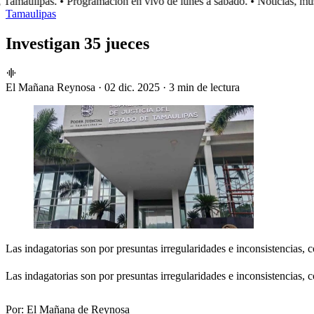
amaulipas.
• Programación en vivo de lunes a sábado.
• Noticias, músi
Tamaulipas
Investigan 35 jueces
El Mañana Reynosa
·
02 dic. 2025
·
3 min de lectura
Las indagatorias son por presuntas irregularidades e inconsistencias,
Las indagatorias son por presuntas irregularidades e inconsistencias,
Por:
El Mañana de Reynosa