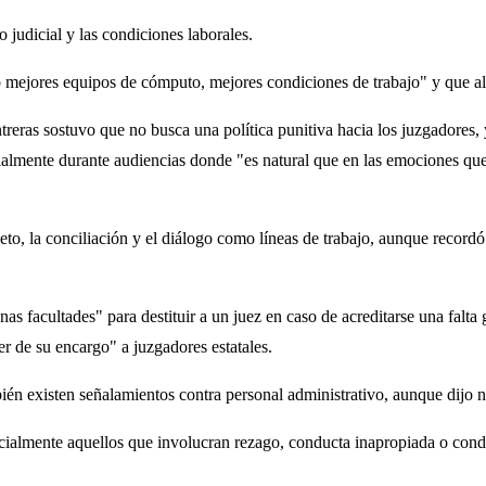
 judicial y las condiciones laborales.
ado mejores equipos de cómputo, mejores condiciones de trabajo" y que 
reras sostuvo que no busca una política punitiva hacia los juzgadores, y
ialmente durante audiencias donde "es natural que en las emociones qu
to, la conciliación y el diálogo como líneas de trabajo, aunque recordó 
nas facultades" para destituir a un juez en caso de acreditarse una falt
r de su encargo" a juzgadores estatales.
ién existen señalamientos contra personal administrativo, aunque dijo 
ialmente aquellos que involucran rezago, conducta inapropiada o condi