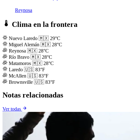
Reynosa
Clima en la frontera
Nuevo Laredo
🇲🇽
29°C
Miguel Alemán
🇲🇽
28°C
Reynosa
🇲🇽
28°C
Río Bravo
🇲🇽
28°C
Matamoros
🇲🇽
28°C
Laredo
🇺🇸
83°F
McAllen
🇺🇸
83°F
Brownsville
🇺🇸
83°F
Notas relacionadas
Ver todas