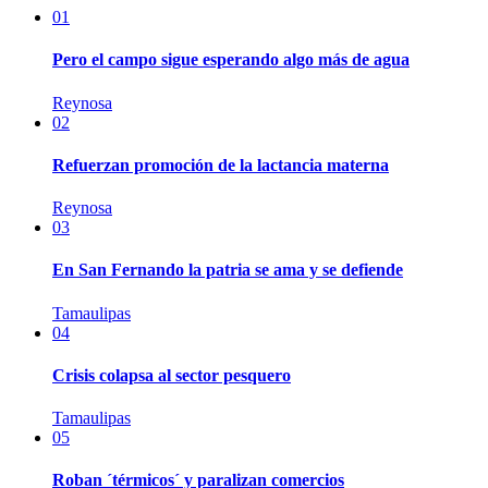
01
Pero el campo sigue esperando algo más de agua
Reynosa
02
Refuerzan promoción de la lactancia materna
Reynosa
03
En San Fernando la patria se ama y se defiende
Tamaulipas
04
Crisis colapsa al sector pesquero
Tamaulipas
05
Roban ´térmicos´ y paralizan comercios