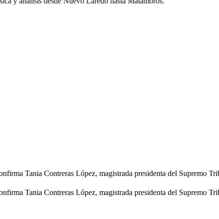
ca y análisis desde Nuevo Laredo hasta Matamoros.
 confirma Tania Contreras López, magistrada presidenta del Supremo Trib
 confirma Tania Contreras López, magistrada presidenta del Supremo Trib