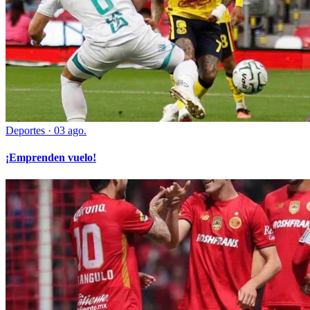
Deportes
·
03 ago.
¡Emprenden vuelo!