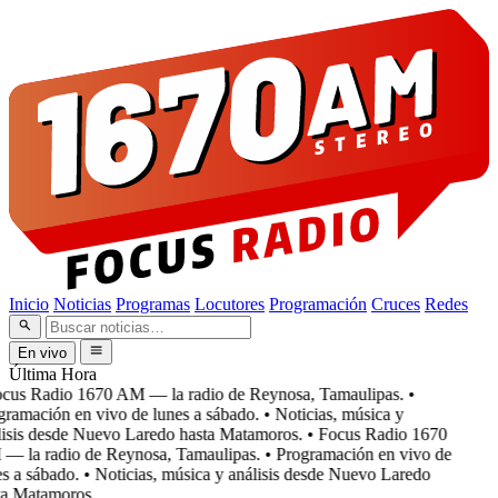
Inicio
Noticias
Programas
Locutores
Programación
Cruces
Redes
En vivo
Última Hora
cus Radio 1670 AM — la radio de Reynosa, Tamaulipas.
•
ramación en vivo de lunes a sábado.
• Noticias, música y
isis desde Nuevo Laredo hasta Matamoros.
• Focus Radio 1670
 la radio de Reynosa, Tamaulipas.
• Programación en vivo de
s a sábado.
• Noticias, música y análisis desde Nuevo Laredo
a Matamoros.