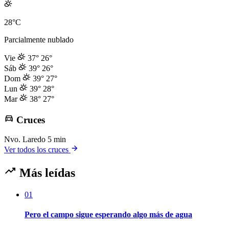
28°C
Parcialmente nublado
Vie
37°
26°
Sáb
39°
26°
Dom
39°
27°
Lun
39°
28°
Mar
38°
27°
Cruces
Nvo. Laredo
5 min
Ver todos los cruces
Más leídas
01
Pero el campo sigue esperando algo más de agua