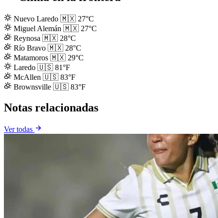
Nuevo Laredo
🇲🇽
27°C
Miguel Alemán
🇲🇽
27°C
Reynosa
🇲🇽
28°C
Río Bravo
🇲🇽
28°C
Matamoros
🇲🇽
29°C
Laredo
🇺🇸
81°F
McAllen
🇺🇸
83°F
Brownsville
🇺🇸
83°F
Notas relacionadas
Ver todas