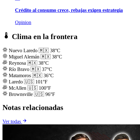
Crédito al consumo crece, rebajas exigen estrategia
Opinion
Clima en la frontera
Nuevo Laredo
🇲🇽
38°C
Miguel Alemán
🇲🇽
38°C
Reynosa
🇲🇽
38°C
Río Bravo
🇲🇽
37°C
Matamoros
🇲🇽
36°C
Laredo
🇺🇸
101°F
McAllen
🇺🇸
100°F
Brownsville
🇺🇸
96°F
Notas relacionadas
Ver todas