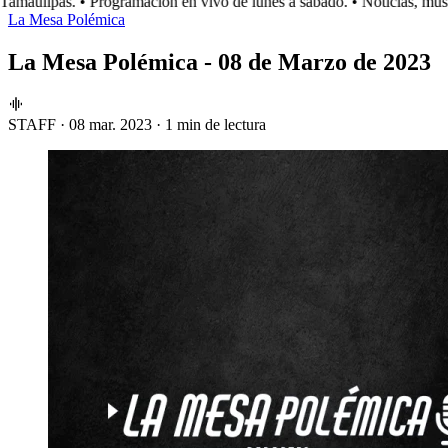
maulipas.
• Programación en vivo de lunes a sábado.
• Noticias, músic
La Mesa Polémica
La Mesa Polémica - 08 de Marzo de 2023
STAFF
·
08 mar. 2023
·
1 min de lectura