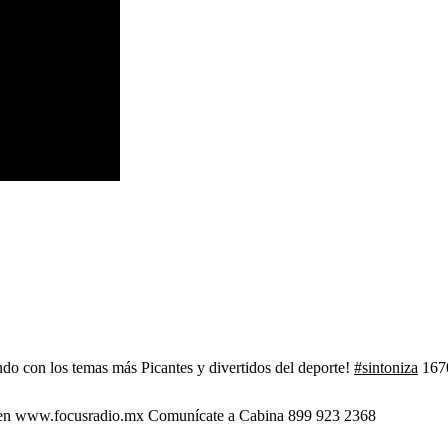
do con los temas más Picantes y divertidos del deporte!
#sintoniza
1670
l en www.focusradio.mx Comunícate a Cabina 899 923 2368