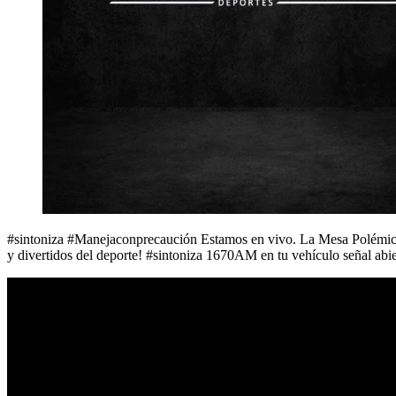
#sintoniza #Manejaconprecaución Estamos en vivo. La Mesa Polémica
y divertidos del deporte! #sintoniza 1670AM en tu vehículo señal ab