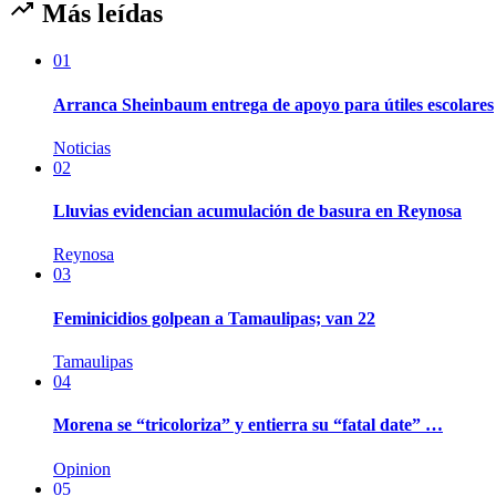
Más leídas
01
Arranca Sheinbaum entrega de apoyo para útiles escolares
Noticias
02
Lluvias evidencian acumulación de basura en Reynosa
Reynosa
03
Feminicidios golpean a Tamaulipas; van 22
Tamaulipas
04
Morena se “tricoloriza” y entierra su “fatal date” …
Opinion
05