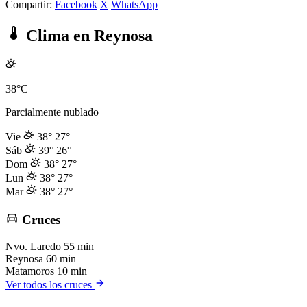
Compartir:
Facebook
X
WhatsApp
Clima en Reynosa
38°C
Parcialmente nublado
Vie
38°
27°
Sáb
39°
26°
Dom
38°
27°
Lun
38°
27°
Mar
38°
27°
Cruces
Nvo. Laredo
55 min
Reynosa
60 min
Matamoros
10 min
Ver todos los cruces