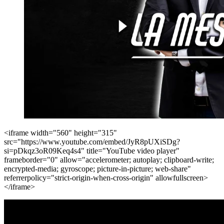
<iframe width="560" height="315"
src="https://www.youtube.com/embed/JyR8pUXiSDg?
si=pDkqz3oR09Keq4s4" title="YouTube video player"
frameborder="0" allow="accelerometer; autoplay; clipboard-write;
encrypted-media; gyroscope; picture-in-picture; web-share"
referrerpolicy="strict-origin-when-cross-origin" allowfullscreen>
</iframe>