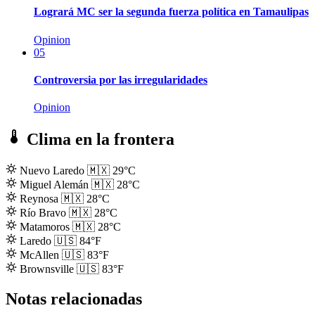
Logrará MC ser la segunda fuerza política en Tamaulipas
Opinion
05
Controversia por las irregularidades
Opinion
Clima en la frontera
Nuevo Laredo
🇲🇽
29°C
Miguel Alemán
🇲🇽
28°C
Reynosa
🇲🇽
28°C
Río Bravo
🇲🇽
28°C
Matamoros
🇲🇽
28°C
Laredo
🇺🇸
84°F
McAllen
🇺🇸
83°F
Brownsville
🇺🇸
83°F
Notas relacionadas