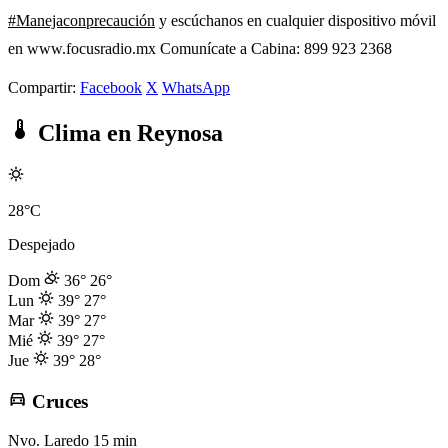
#Manejaconprecaución
y escúchanos en cualquier dispositivo móvil
en www.focusradio.mx Comunícate a Cabina: 899 923 2368
Compartir:
Facebook
X
WhatsApp
Clima en Reynosa
28°C
Despejado
Dom
36°
26°
Lun
39°
27°
Mar
39°
27°
Mié
39°
27°
Jue
39°
28°
Cruces
Nvo. Laredo
15 min