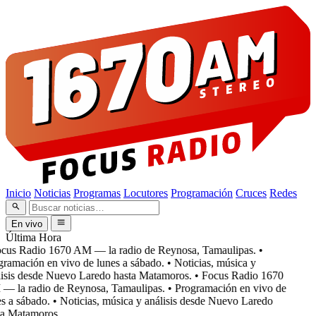
Inicio
Noticias
Programas
Locutores
Programación
Cruces
Redes
En vivo
Última Hora
cus Radio 1670 AM — la radio de Reynosa, Tamaulipas.
•
ramación en vivo de lunes a sábado.
• Noticias, música y
isis desde Nuevo Laredo hasta Matamoros.
• Focus Radio 1670
 la radio de Reynosa, Tamaulipas.
• Programación en vivo de
s a sábado.
• Noticias, música y análisis desde Nuevo Laredo
a Matamoros.