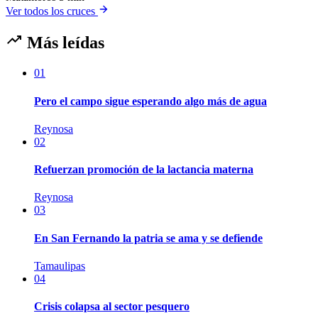
Ver todos los cruces
Más leídas
01
Pero el campo sigue esperando algo más de agua
Reynosa
02
Refuerzan promoción de la lactancia materna
Reynosa
03
En San Fernando la patria se ama y se defiende
Tamaulipas
04
Crisis colapsa al sector pesquero