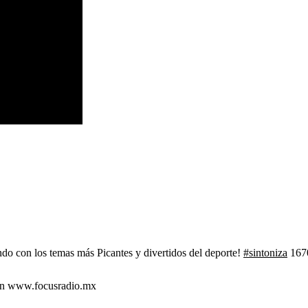
do con los temas más Picantes y divertidos del deporte!
#sintoniza
1670
 en www.focusradio.mx