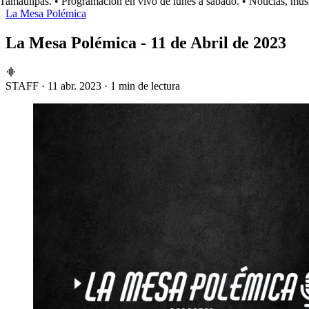
maulipas.
• Programación en vivo de lunes a sábado.
• Noticias, músic
La Mesa Polémica
La Mesa Polémica - 11 de Abril de 2023
STAFF
·
11 abr. 2023
·
1 min de lectura