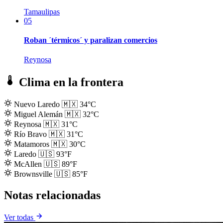
Tamaulipas
05
Roban ´térmicos´ y paralizan comercios
Reynosa
Clima en la frontera
Nuevo Laredo
🇲🇽
34°C
Miguel Alemán
🇲🇽
32°C
Reynosa
🇲🇽
31°C
Río Bravo
🇲🇽
31°C
Matamoros
🇲🇽
30°C
Laredo
🇺🇸
93°F
McAllen
🇺🇸
89°F
Brownsville
🇺🇸
85°F
Notas relacionadas
Ver todas