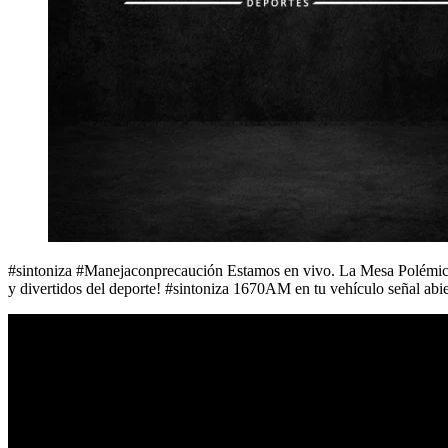
#sintoniza #Manejaconprecaución Estamos en vivo. La Mesa Polémica
y divertidos del deporte! #sintoniza 1670AM en tu vehículo señal ab