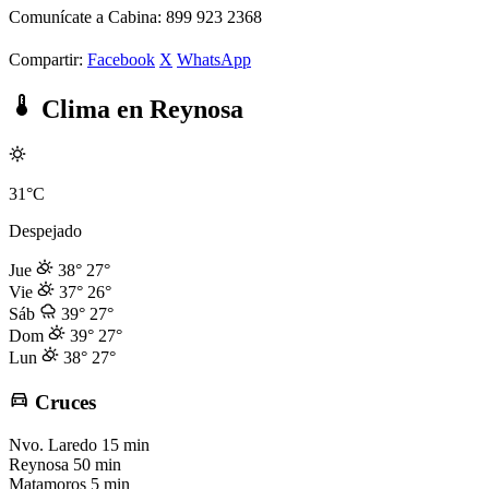
Comunícate a Cabina: 899 923 2368
Compartir:
Facebook
X
WhatsApp
Clima en Reynosa
31°C
Despejado
Jue
38°
27°
Vie
37°
26°
Sáb
39°
27°
Dom
39°
27°
Lun
38°
27°
Cruces
Nvo. Laredo
15 min
Reynosa
50 min
Matamoros
5 min