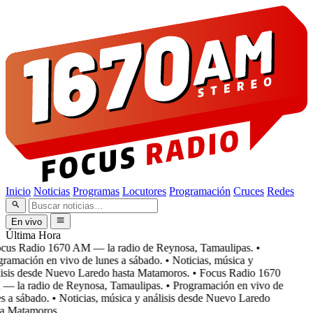
Inicio
Noticias
Programas
Locutores
Programación
Cruces
Redes
En vivo
Última Hora
cus Radio 1670 AM — la radio de Reynosa, Tamaulipas.
•
ramación en vivo de lunes a sábado.
• Noticias, música y
isis desde Nuevo Laredo hasta Matamoros.
• Focus Radio 1670
 la radio de Reynosa, Tamaulipas.
• Programación en vivo de
 a sábado.
• Noticias, música y análisis desde Nuevo Laredo
a Matamoros.