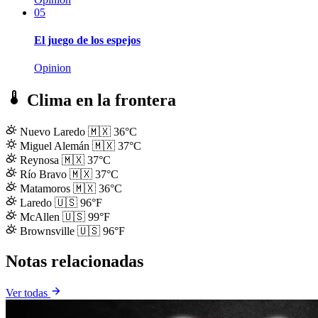
05
El juego de los espejos
Opinion
Clima en la frontera
Nuevo Laredo
🇲🇽
36°C
Miguel Alemán
🇲🇽
37°C
Reynosa
🇲🇽
37°C
Río Bravo
🇲🇽
37°C
Matamoros
🇲🇽
36°C
Laredo
🇺🇸
96°F
McAllen
🇺🇸
99°F
Brownsville
🇺🇸
96°F
Notas relacionadas
Ver todas