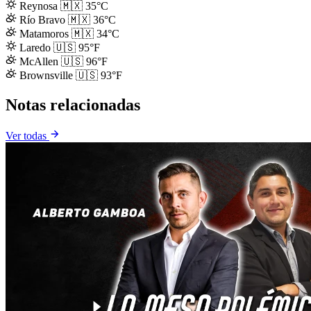
Reynosa
🇲🇽
35°C
Río Bravo
🇲🇽
36°C
Matamoros
🇲🇽
34°C
Laredo
🇺🇸
95°F
McAllen
🇺🇸
96°F
Brownsville
🇺🇸
93°F
Notas relacionadas
Ver todas