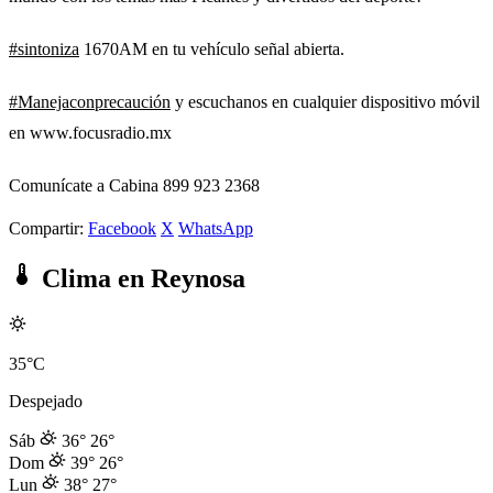
#sintoniza
1670AM en tu vehículo señal abierta.
#Manejaconprecaución
y escuchanos en cualquier dispositivo móvil
en www.focusradio.mx
Comunícate a Cabina 899 923 2368
Compartir:
Facebook
X
WhatsApp
Clima en Reynosa
35°C
Despejado
Sáb
36°
26°
Dom
39°
26°
Lun
38°
27°