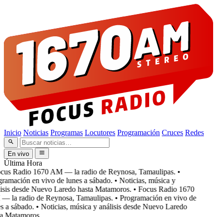
Inicio
Noticias
Programas
Locutores
Programación
Cruces
Redes
En vivo
Última Hora
cus Radio 1670 AM — la radio de Reynosa, Tamaulipas.
•
ramación en vivo de lunes a sábado.
• Noticias, música y
isis desde Nuevo Laredo hasta Matamoros.
• Focus Radio 1670
 la radio de Reynosa, Tamaulipas.
• Programación en vivo de
 a sábado.
• Noticias, música y análisis desde Nuevo Laredo
a Matamoros.