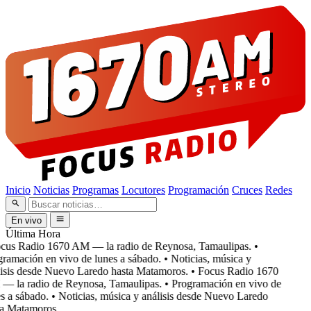
Inicio
Noticias
Programas
Locutores
Programación
Cruces
Redes
En vivo
Última Hora
cus Radio 1670 AM — la radio de Reynosa, Tamaulipas.
•
ramación en vivo de lunes a sábado.
• Noticias, música y
isis desde Nuevo Laredo hasta Matamoros.
• Focus Radio 1670
 la radio de Reynosa, Tamaulipas.
• Programación en vivo de
 a sábado.
• Noticias, música y análisis desde Nuevo Laredo
a Matamoros.