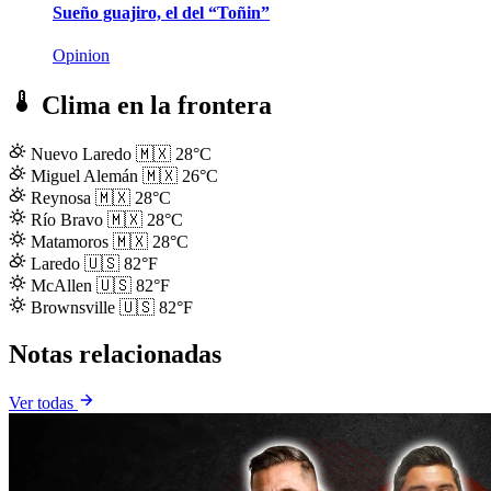
Sueño guajiro, el del “Toñin”
Opinion
Clima en la frontera
Nuevo Laredo
🇲🇽
28°C
Miguel Alemán
🇲🇽
26°C
Reynosa
🇲🇽
28°C
Río Bravo
🇲🇽
28°C
Matamoros
🇲🇽
28°C
Laredo
🇺🇸
82°F
McAllen
🇺🇸
82°F
Brownsville
🇺🇸
82°F
Notas relacionadas
Ver todas