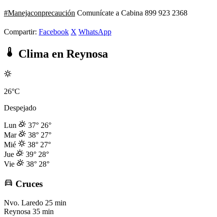
#Manejaconprecaución
Comunícate a Cabina 899 923 2368
Compartir:
Facebook
X
WhatsApp
Clima en Reynosa
26°C
Despejado
Lun
37°
26°
Mar
38°
27°
Mié
38°
27°
Jue
39°
28°
Vie
38°
28°
Cruces
Nvo. Laredo
25 min
Reynosa
35 min