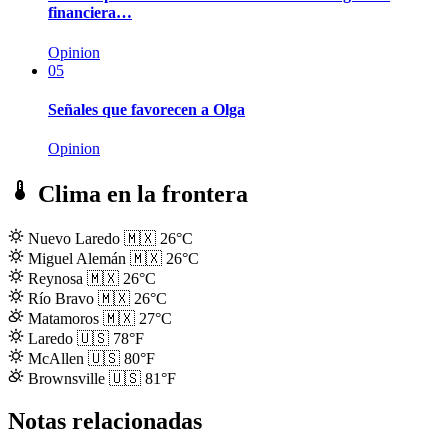
financiera…
Opinion
05
Señales que favorecen a Olga
Opinion
Clima en la frontera
Nuevo Laredo
🇲🇽
26°C
Miguel Alemán
🇲🇽
26°C
Reynosa
🇲🇽
26°C
Río Bravo
🇲🇽
26°C
Matamoros
🇲🇽
27°C
Laredo
🇺🇸
78°F
McAllen
🇺🇸
80°F
Brownsville
🇺🇸
81°F
Notas relacionadas