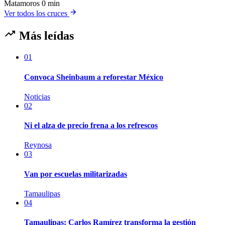
Matamoros
0 min
Ver todos los cruces
Más leídas
01
Convoca Sheinbaum a reforestar México
Noticias
02
Ni el alza de precio frena a los refrescos
Reynosa
03
Van por escuelas militarizadas
Tamaulipas
04
Tamaulipas: Carlos Ramírez transforma la gestión