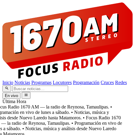
Inicio
Noticias
Programas
Locutores
Programación
Cruces
Redes
En vivo
Última Hora
cus Radio 1670 AM — la radio de Reynosa, Tamaulipas.
•
ramación en vivo de lunes a sábado.
• Noticias, música y
isis desde Nuevo Laredo hasta Matamoros.
• Focus Radio 1670
 la radio de Reynosa, Tamaulipas.
• Programación en vivo de
 a sábado.
• Noticias, música y análisis desde Nuevo Laredo
a Matamoros.