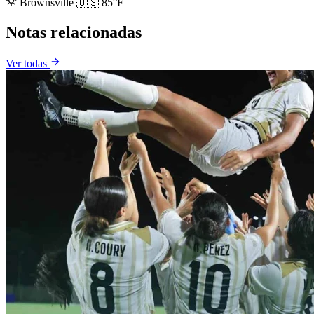
Brownsville
🇺🇸
85°F
Notas relacionadas
Ver todas