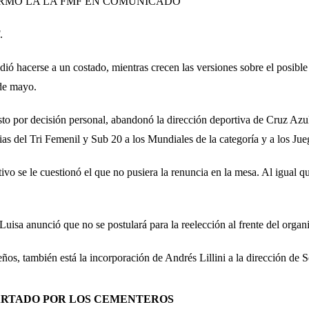
es¨ INFORMÓ LA LA FMF EN COMUNICADO
.
dió hacerse a un costado, mientras crecen las versiones sobre el posibl
de mayo.
o por decisión personal, abandonó la dirección deportiva de Cruz Azul
orias del Tri Femenil y Sub 20 a los Mundiales de la categoría y a los J
vo se le cuestionó el que no pusiera la renuncia en la mesa. Al igual q
uisa anunció que no se postulará para la reelección al frente del organ
s, también está la incorporación de Andrés Lillini a la dirección de 
CARTADO POR LOS CEMENTEROS