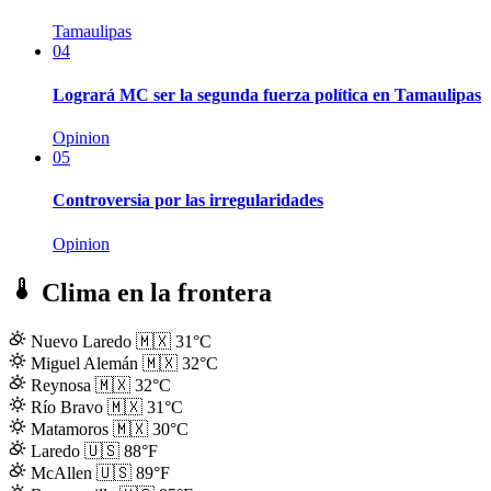
Tamaulipas
04
Logrará MC ser la segunda fuerza política en Tamaulipas
Opinion
05
Controversia por las irregularidades
Opinion
Clima en la frontera
Nuevo Laredo
🇲🇽
31°C
Miguel Alemán
🇲🇽
32°C
Reynosa
🇲🇽
32°C
Río Bravo
🇲🇽
31°C
Matamoros
🇲🇽
30°C
Laredo
🇺🇸
88°F
McAllen
🇺🇸
89°F