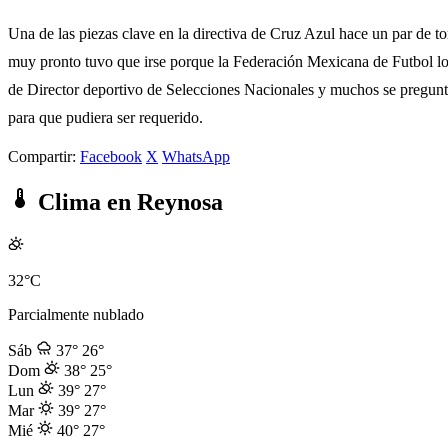
Una de las piezas clave en la directiva de Cruz Azul hace un par de t
muy pronto tuvo que irse porque la Federación Mexicana de Futbol lo
de Director deportivo de Selecciones Nacionales y muchos se pregunta
para que pudiera ser requerido.
Compartir:
Facebook
X
WhatsApp
Clima en Reynosa
32°C
Parcialmente nublado
Sáb
37°
26°
Dom
38°
25°
Lun
39°
27°
Mar
39°
27°
Mié
40°
27°