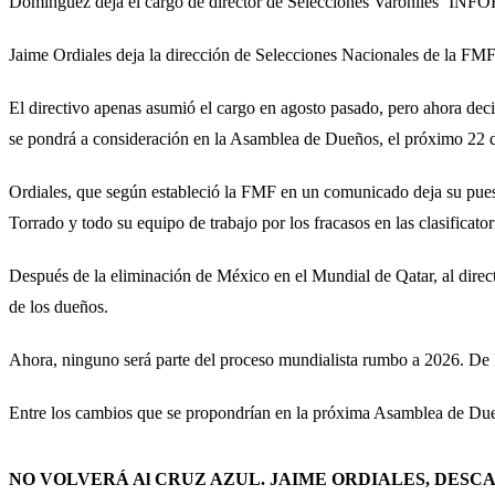
Domínguez deja el cargo de director de Selecciones Varonil
Jaime Ordiales deja la dirección de Selecciones Nacionales de la FMF
El directivo apenas asumió el cargo en agosto pasado, pero ahora deci
se pondrá a consideración en la Asamblea de Dueños, el próximo 22 
Ordiales, que según estableció la FMF en un comunicado deja su puest
Torrado y todo su equipo de trabajo por los fracasos en las clasificat
Después de la eliminación de México en el Mundial de Qatar, al directi
de los dueños.
Ahora, ninguno será parte del proceso mundialista rumbo a 2026. De L
Entre los cambios que se propondrían en la próxima Asamblea de Dueño
NO VOLVERÁ Al CRUZ AZUL. JAIME ORDIALES, DES