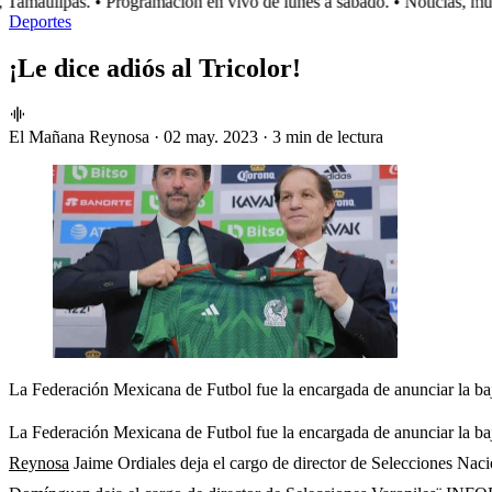
amaulipas.
• Programación en vivo de lunes a sábado.
• Noticias, músi
Deportes
¡Le dice adiós al Tricolor!
El Mañana Reynosa
·
02 may. 2023
·
3 min de lectura
La Federación Mexicana de Futbol fue la encargada de anunciar la baj
La Federación Mexicana de Futbol fue la encargada de anunciar la baj
Reynosa
Jaime Ordiales deja el cargo de director de Selecciones Na