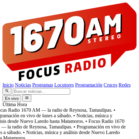
Inicio
Noticias
Programas
Locutores
Programación
Cruces
Redes
En vivo
Última Hora
cus Radio 1670 AM — la radio de Reynosa, Tamaulipas.
•
ramación en vivo de lunes a sábado.
• Noticias, música y
isis desde Nuevo Laredo hasta Matamoros.
• Focus Radio 1670
 la radio de Reynosa, Tamaulipas.
• Programación en vivo de
s a sábado.
• Noticias, música y análisis desde Nuevo Laredo
a Matamoros.