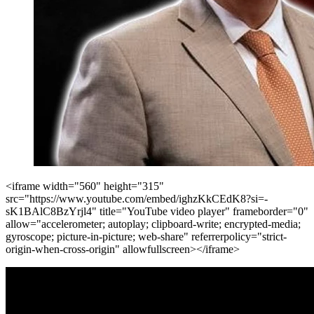
<iframe width="560" height="315"
src="https://www.youtube.com/embed/ighzKkCEdK8?si=-
sK1BAlC8BzYrjl4" title="YouTube video player" frameborder="0"
allow="accelerometer; autoplay; clipboard-write; encrypted-media;
gyroscope; picture-in-picture; web-share" referrerpolicy="strict-
origin-when-cross-origin" allowfullscreen></iframe>