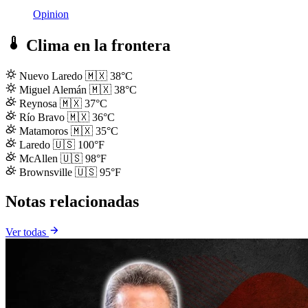
Opinion
Clima en la frontera
Nuevo Laredo
🇲🇽
38°C
Miguel Alemán
🇲🇽
38°C
Reynosa
🇲🇽
37°C
Río Bravo
🇲🇽
36°C
Matamoros
🇲🇽
35°C
Laredo
🇺🇸
100°F
McAllen
🇺🇸
98°F
Brownsville
🇺🇸
95°F
Notas relacionadas
Ver todas