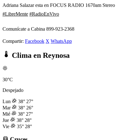
Adriana Salazar esta en FOCUS RADIO 1670am Stereo
#LibreMente
#RadioEnVivo
Comunícate a Cabina 899-923-2368
Compartir:
Facebook
X
WhatsApp
Clima en Reynosa
30°C
Despejado
Lun
38°
27°
Mar
38°
26°
Mié
38°
27°
Jue
38°
28°
Vie
35°
28°
Cruces