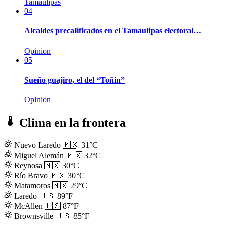
Tamaulipas
04
Alcaldes precalificados en el Tamaulipas electoral…
Opinion
05
Sueño guajiro, el del “Toñin”
Opinion
Clima en la frontera
Nuevo Laredo
🇲🇽
31°C
Miguel Alemán
🇲🇽
32°C
Reynosa
🇲🇽
30°C
Río Bravo
🇲🇽
30°C
Matamoros
🇲🇽
29°C
Laredo
🇺🇸
89°F
McAllen
🇺🇸
87°F
Brownsville
🇺🇸
85°F