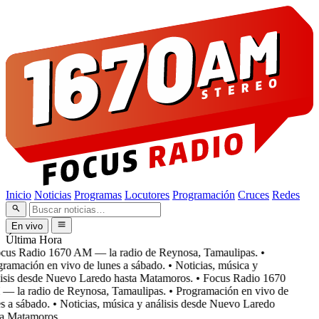
Inicio
Noticias
Programas
Locutores
Programación
Cruces
Redes
En vivo
Última Hora
cus Radio 1670 AM — la radio de Reynosa, Tamaulipas.
•
ramación en vivo de lunes a sábado.
• Noticias, música y
isis desde Nuevo Laredo hasta Matamoros.
• Focus Radio 1670
 la radio de Reynosa, Tamaulipas.
• Programación en vivo de
 a sábado.
• Noticias, música y análisis desde Nuevo Laredo
a Matamoros.