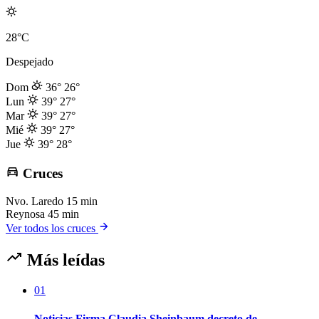
28°C
Despejado
Dom
36°
26°
Lun
39°
27°
Mar
39°
27°
Mié
39°
27°
Jue
39°
28°
Cruces
Nvo. Laredo
15 min
Reynosa
45 min
Ver todos los cruces
Más leídas
01
Noticias Firma Claudia Sheinbaum decreto de