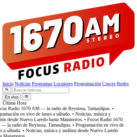
Inicio
Noticias
Programas
Locutores
Programación
Cruces
Redes
En vivo
Última Hora
cus Radio 1670 AM — la radio de Reynosa, Tamaulipas.
•
ramación en vivo de lunes a sábado.
• Noticias, música y
isis desde Nuevo Laredo hasta Matamoros.
• Focus Radio 1670
 la radio de Reynosa, Tamaulipas.
• Programación en vivo de
 a sábado.
• Noticias, música y análisis desde Nuevo Laredo
a Matamoros.