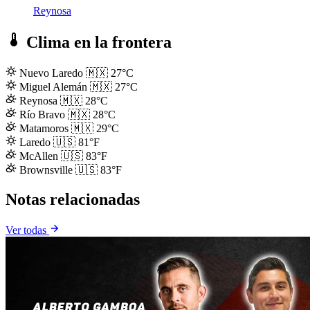
Reynosa
Clima en la frontera
Nuevo Laredo
🇲🇽
27°C
Miguel Alemán
🇲🇽
27°C
Reynosa
🇲🇽
28°C
Río Bravo
🇲🇽
28°C
Matamoros
🇲🇽
29°C
Laredo
🇺🇸
81°F
McAllen
🇺🇸
83°F
Brownsville
🇺🇸
83°F
Notas relacionadas
Ver todas