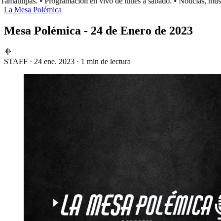
maulipas.
• Programación en vivo de lunes a sábado.
• Noticias, músic
La Mesa Polémica
Mesa Polémica - 24 de Enero de 2023
STAFF
·
24 ene. 2023
·
1 min de lectura