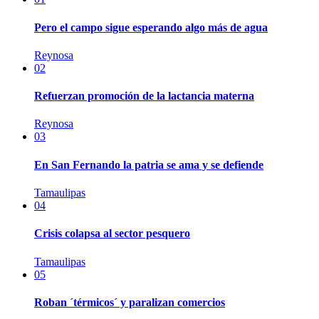
Pero el campo sigue esperando algo más de agua
Reynosa
02
Refuerzan promoción de la lactancia materna
Reynosa
03
En San Fernando la patria se ama y se defiende
Tamaulipas
04
Crisis colapsa al sector pesquero
Tamaulipas
05
Roban ´térmicos´ y paralizan comercios