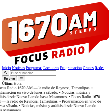
Inicio
Noticias
Programas
Locutores
Programación
Cruces
Redes
En vivo
Última Hora
cus Radio 1670 AM — la radio de Reynosa, Tamaulipas.
•
ramación en vivo de lunes a sábado.
• Noticias, música y
isis desde Nuevo Laredo hasta Matamoros.
• Focus Radio 1670
 la radio de Reynosa, Tamaulipas.
• Programación en vivo de
s a sábado.
• Noticias, música y análisis desde Nuevo Laredo
a Matamoros.