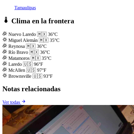
Tamaulipas
Clima en la frontera
Nuevo Laredo
🇲🇽
36°C
Miguel Alemán
🇲🇽
35°C
Reynosa
🇲🇽
36°C
Río Bravo
🇲🇽
36°C
Matamoros
🇲🇽
35°C
Laredo
🇺🇸
96°F
McAllen
🇺🇸
97°F
Brownsville
🇺🇸
93°F
Notas relacionadas
Ver todas