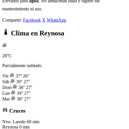
Elevados para
agua
. No almacenan nada y siguen sin
mantenimiento ni uso.
Compartir:
Facebook
X
WhatsApp
Clima en Reynosa
28°C
Parcialmente nublado
Vie
37°
26°
Sáb
39°
27°
Dom
38°
27°
Lun
39°
27°
Mar
38°
27°
Cruces
Nvo. Laredo
60 min
Reynosa
0 min