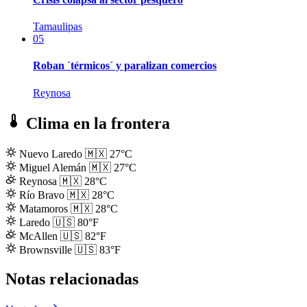
Tamaulipas
05
Roban ´térmicos´ y paralizan comercios
Reynosa
Clima en la frontera
Nuevo Laredo
🇲🇽
27°C
Miguel Alemán
🇲🇽
27°C
Reynosa
🇲🇽
28°C
Río Bravo
🇲🇽
28°C
Matamoros
🇲🇽
28°C
Laredo
🇺🇸
80°F
McAllen
🇺🇸
82°F
Brownsville
🇺🇸
83°F
Notas relacionadas