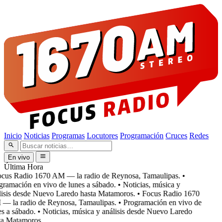
Inicio
Noticias
Programas
Locutores
Programación
Cruces
Redes
En vivo
Última Hora
cus Radio 1670 AM — la radio de Reynosa, Tamaulipas.
•
ramación en vivo de lunes a sábado.
• Noticias, música y
isis desde Nuevo Laredo hasta Matamoros.
• Focus Radio 1670
 la radio de Reynosa, Tamaulipas.
• Programación en vivo de
s a sábado.
• Noticias, música y análisis desde Nuevo Laredo
a Matamoros.