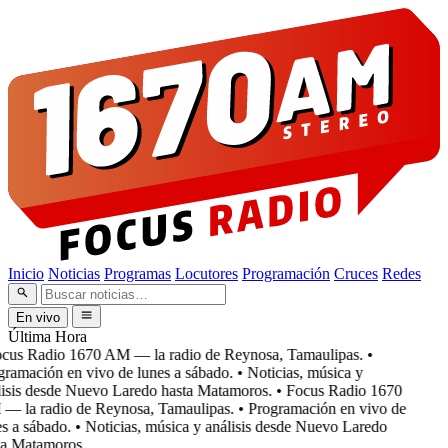
Inicio
Noticias
Programas
Locutores
Programación
Cruces
Redes
En vivo
Última Hora
cus Radio 1670 AM — la radio de Reynosa, Tamaulipas.
•
ramación en vivo de lunes a sábado.
• Noticias, música y
isis desde Nuevo Laredo hasta Matamoros.
• Focus Radio 1670
 la radio de Reynosa, Tamaulipas.
• Programación en vivo de
s a sábado.
• Noticias, música y análisis desde Nuevo Laredo
a Matamoros.