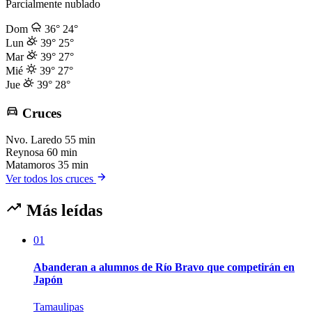
Parcialmente nublado
Dom
36°
24°
Lun
39°
25°
Mar
39°
27°
Mié
39°
27°
Jue
39°
28°
Cruces
Nvo. Laredo
55 min
Reynosa
60 min
Matamoros
35 min
Ver todos los cruces
Más leídas
01
Abanderan a alumnos de Río Bravo que competirán en
Japón
Tamaulipas