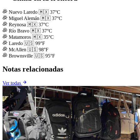
Nuevo Laredo
🇲🇽
37°C
Miguel Alemán
🇲🇽
37°C
Reynosa
🇲🇽
37°C
Río Bravo
🇲🇽
37°C
Matamoros
🇲🇽
35°C
Laredo
🇺🇸
99°F
McAllen
🇺🇸
98°F
Brownsville
🇺🇸
95°F
Notas relacionadas
Ver todas