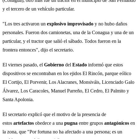
(Conagua), otro más fue un tractor en el municipio de San Fernando
y el tercero de un vehículo particular.
"Los tres activaron un
explosivo
improvisado
y no hubo daños
personales. Fueron dos camionetas, una de la Conagua y una de un
particular, y el tractor que salió el sábado. Todos fueron en la
frontera entonces", dijo el secretario.
El viernes pasado, el
Gobierno
del
Estado
informó que estos
dispositivos se encontraban en los ejidos El Rincón, parque eólico
El Cortijo, El Porvenir, Los Alacranes, Monsiváis, Licenciado Galo
Álvarez, Los Caracoles, Manuel Parreño, El Cedro, El Palmito y
Santa Apolonia.
El secretario explicó que el motivo de la presencia de
estos
artefactos
obedece a una
pugna
entre grupos
antagónicos
en
la zona, que "Por fortuna no ha afectado a una persona; es un