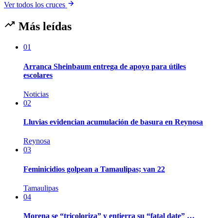
Ver todos los cruces
Más leídas
01
Arranca Sheinbaum entrega de apoyo para útiles
escolares
Noticias
02
Lluvias evidencian acumulación de basura en Reynosa
Reynosa
03
Feminicidios golpean a Tamaulipas; van 22
Tamaulipas
04
Morena se “tricoloriza” y entierra su “fatal date” …