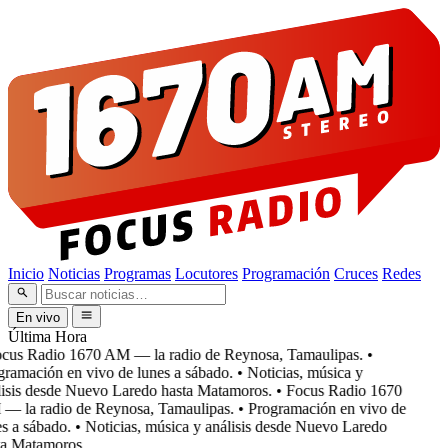
Inicio
Noticias
Programas
Locutores
Programación
Cruces
Redes
En vivo
Última Hora
cus Radio 1670 AM — la radio de Reynosa, Tamaulipas.
•
ramación en vivo de lunes a sábado.
• Noticias, música y
isis desde Nuevo Laredo hasta Matamoros.
• Focus Radio 1670
 la radio de Reynosa, Tamaulipas.
• Programación en vivo de
 a sábado.
• Noticias, música y análisis desde Nuevo Laredo
a Matamoros.