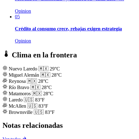
Opinion
05
Crédito al consumo crece, rebajas exigen estrategia
Opinion
Clima en la frontera
Nuevo Laredo
🇲🇽
29°C
Miguel Alemán
🇲🇽
28°C
Reynosa
🇲🇽
28°C
Río Bravo
🇲🇽
28°C
Matamoros
🇲🇽
28°C
Laredo
🇺🇸
83°F
McAllen
🇺🇸
83°F
Brownsville
🇺🇸
83°F
Notas relacionadas