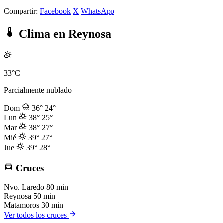
Compartir:
Facebook
X
WhatsApp
Clima en Reynosa
33°C
Parcialmente nublado
Dom
36°
24°
Lun
38°
25°
Mar
38°
27°
Mié
39°
27°
Jue
39°
28°
Cruces
Nvo. Laredo
80 min
Reynosa
50 min
Matamoros
30 min
Ver todos los cruces