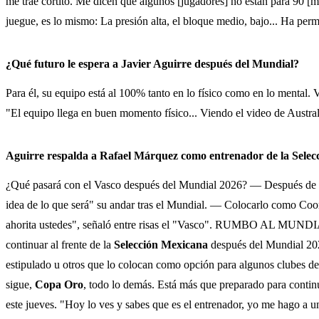
me trae cortito. Me dicen que algunos [jugadores] no están para 90 [mi
juegue, es lo mismo: La presión alta, el bloque medio, bajo... Ha perm
¿Qué futuro le espera a Javier Aguirre después del Mundial?
Para él, su equipo está al 100% tanto en lo físico como en lo mental. V
"El equipo llega en buen momento físico... Viendo el video de Austral
Aguirre respalda a Rafael Márquez como entrenador de la Selec
¿Qué pasará con el Vasco después del Mundial 2026? — Después d
idea de lo que será" su andar tras el Mundial. — Colocarlo como Coo
ahorita ustedes", señaló entre risas el "Vasco". RUMBO AL MUN
continuar al frente de la
Selección Mexicana
después del Mundial 202
estipulado u otros que lo colocan como opción para algunos clubes de
sigue,
Copa Oro
, todo lo demás. Está más que preparado para conti
este jueves. "Hoy lo ves y sabes que es el entrenador, yo me hago a un