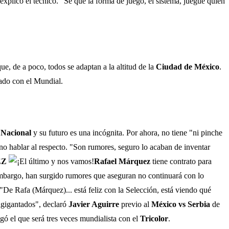
explicó el técnico. "Sé que la forma de juego, el sistema, juegue quien
ue, de a poco, todos se adaptan a la altitud de la
Ciudad de México
.
nado con el Mundial.
 Nacional
y su futuro es una incógnita. Por ahora, no tiene "ni pinche
o hablar al respecto. "Son rumores, seguro lo acaban de inventar
EZ
Rafael Márquez
tiene contrato para
embargo, han surgido rumores que aseguran no continuará con lo
. "De Rafa (Márquez)... está feliz con la Selección, está viendo qué
agigantados", declaró
Javier Aguirre
previo al
México vs Serbia
de
gó el que será tres veces mundialista con el
Tricolor
.