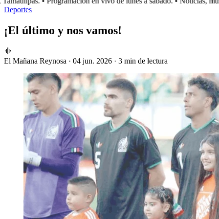
amaulipas.
• Programación en vivo de lunes a sábado.
• Noticias, músi
Deportes
¡El último y nos vamos!
El Mañana Reynosa
·
04 jun. 2026
·
3 min de lectura