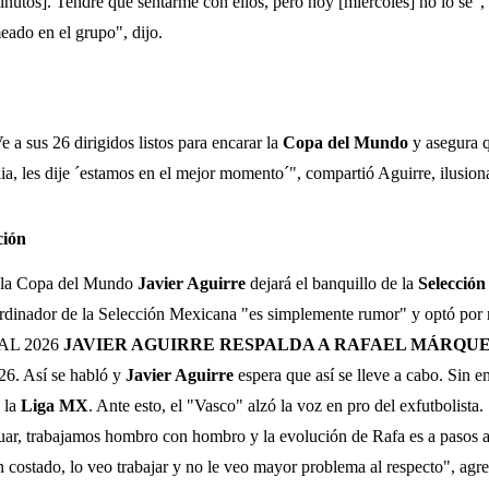
nutos]. Tendré que sentarme con ellos, pero hoy [miércoles] no lo sé", 
eado en el grupo", dijo.
e a sus 26 dirigidos listos para encarar la
Copa del Mundo
y asegura q
ia, les dije ´estamos en el mejor momento´", compartió Aguirre, ilusio
ción
e la Copa del Mundo
Javier Aguirre
dejará el banquillo de la
Selección
rdinador de la Selección Mexicana "es simplemente rumor" y optó por n
DIAL 2026
JAVIER AGUIRRE RESPALDA A RAFAEL MÁRQU
6. Así se habló y
Javier Aguirre
espera que así se lleve a cabo. Sin 
 la
Liga MX
. Ante esto, el "Vasco" alzó la voz en pro del exfutbolista
nuar, trabajamos hombro con hombro y la evolución de Rafa es a pasos 
 costado, lo veo trabajar y no le veo mayor problema al respecto", agre