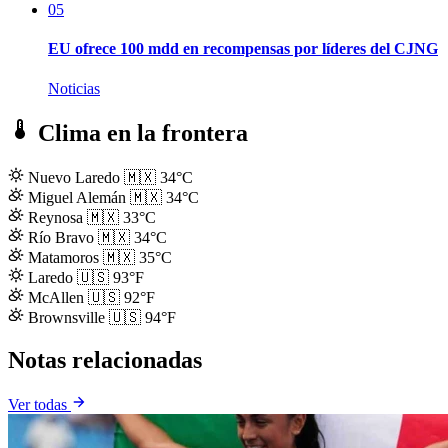
05
EU ofrece 100 mdd en recompensas por líderes del CJNG
Noticias
Clima en la frontera
Nuevo Laredo
🇲🇽
34°C
Miguel Alemán
🇲🇽
34°C
Reynosa
🇲🇽
33°C
Río Bravo
🇲🇽
34°C
Matamoros
🇲🇽
35°C
Laredo
🇺🇸
93°F
McAllen
🇺🇸
92°F
Brownsville
🇺🇸
94°F
Notas relacionadas
Ver todas