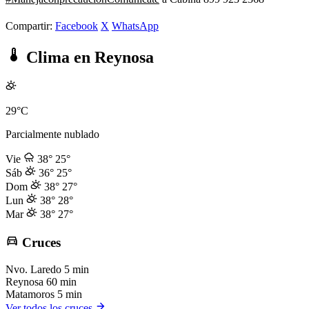
Compartir:
Facebook
X
WhatsApp
Clima en Reynosa
29°C
Parcialmente nublado
Vie
38°
25°
Sáb
36°
25°
Dom
38°
27°
Lun
38°
28°
Mar
38°
27°
Cruces
Nvo. Laredo
5 min
Reynosa
60 min
Matamoros
5 min
Ver todos los cruces