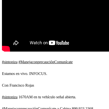
#sintoniza
#ManejaconprecauciónComunícate
Estamos en vivo. INFOCUS.
Con Francisco Rojas
#sintoniza
1670AM en tu vehículo señal abierta.
#ManejaconprecauciónComunícate
a Cabina 899 923 2368