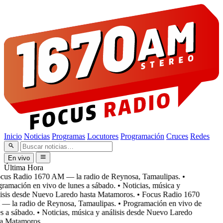
Inicio
Noticias
Programas
Locutores
Programación
Cruces
Redes
En vivo
Última Hora
cus Radio 1670 AM — la radio de Reynosa, Tamaulipas.
•
ramación en vivo de lunes a sábado.
• Noticias, música y
isis desde Nuevo Laredo hasta Matamoros.
• Focus Radio 1670
 la radio de Reynosa, Tamaulipas.
• Programación en vivo de
s a sábado.
• Noticias, música y análisis desde Nuevo Laredo
a Matamoros.