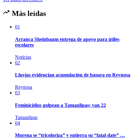
Más leídas
01
Arranca Sheinbaum entrega de apoyo para útiles
escolares
Noticias
02
Lluvias evidencian acumulación de basura en Reynosa
Reynosa
03
Feminicidios golpean a Tamaulipas; van 22
Tamaulipas
04
Morena se “tricoloriza” y entierra su “fatal date” …