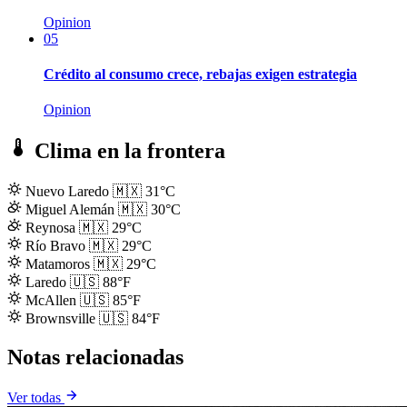
Opinion
05
Crédito al consumo crece, rebajas exigen estrategia
Opinion
Clima en la frontera
Nuevo Laredo
🇲🇽
31°C
Miguel Alemán
🇲🇽
30°C
Reynosa
🇲🇽
29°C
Río Bravo
🇲🇽
29°C
Matamoros
🇲🇽
29°C
Laredo
🇺🇸
88°F
McAllen
🇺🇸
85°F
Brownsville
🇺🇸
84°F
Notas relacionadas
Ver todas