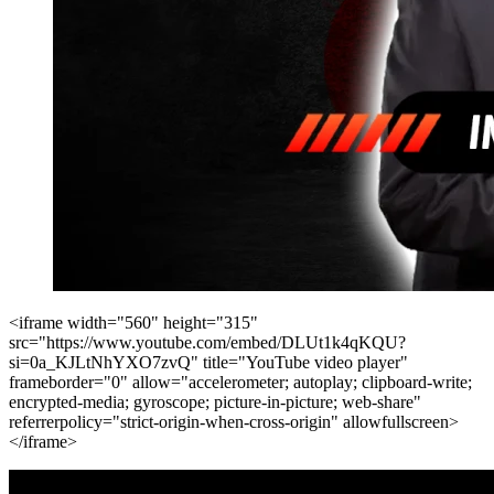
<iframe width="560" height="315"
src="https://www.youtube.com/embed/DLUt1k4qKQU?
si=0a_KJLtNhYXO7zvQ" title="YouTube video player"
frameborder="0" allow="accelerometer; autoplay; clipboard-write;
encrypted-media; gyroscope; picture-in-picture; web-share"
referrerpolicy="strict-origin-when-cross-origin" allowfullscreen>
</iframe>