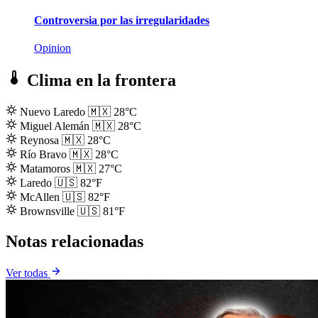
Controversia por las irregularidades
Opinion
Clima en la frontera
Nuevo Laredo
🇲🇽
28°C
Miguel Alemán
🇲🇽
28°C
Reynosa
🇲🇽
28°C
Río Bravo
🇲🇽
28°C
Matamoros
🇲🇽
27°C
Laredo
🇺🇸
82°F
McAllen
🇺🇸
82°F
Brownsville
🇺🇸
81°F
Notas relacionadas
Ver todas