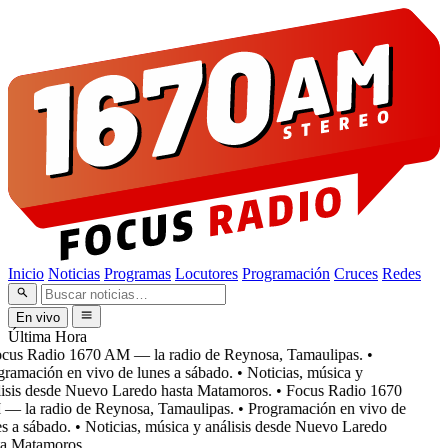
Inicio
Noticias
Programas
Locutores
Programación
Cruces
Redes
En vivo
Última Hora
cus Radio 1670 AM — la radio de Reynosa, Tamaulipas.
•
ramación en vivo de lunes a sábado.
• Noticias, música y
isis desde Nuevo Laredo hasta Matamoros.
• Focus Radio 1670
 la radio de Reynosa, Tamaulipas.
• Programación en vivo de
s a sábado.
• Noticias, música y análisis desde Nuevo Laredo
a Matamoros.