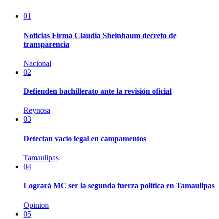
01
Noticias Firma Claudia Sheinbaum decreto de
transparencia
Nacional
02
Defienden bachillerato ante la revisión oficial
Reynosa
03
Detectan vacío legal en campamentos
Tamaulipas
04
Logrará MC ser la segunda fuerza política en Tamaulipas
Opinion
05